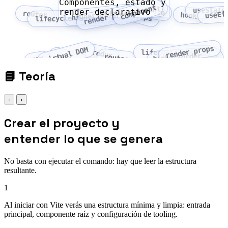
Componentes, estado y
component
higher-order component
state
useState
render declarativo
useEf
render props
router
props
hook
lifecycle methods
render props
virtual DOM
redux
lifecycle methods
context
higher-order
router
JSX
component
📘
Teoría
‹
›
Crear el proyecto y
entender lo que se genera
No basta con ejecutar el comando: hay que leer la estructura
resultante.
1
Al iniciar con Vite verás una estructura mínima y limpia: entrada
principal, componente raíz y configuración de tooling.