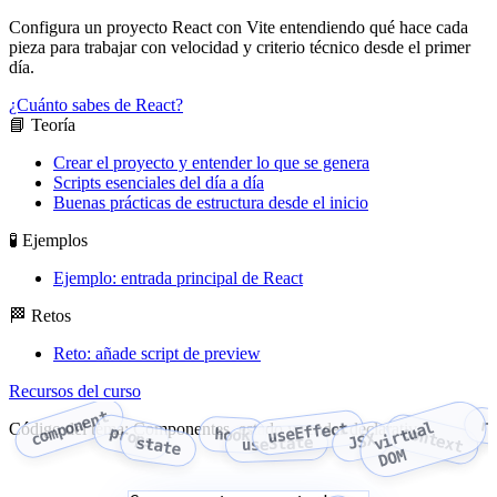
Configura un proyecto React con Vite entendiendo qué hace cada
pieza para trabajar con velocidad y criterio técnico desde el primer
día.
¿Cuánto sabes de React?
📘 Teoría
Crear el proyecto y entender lo que se genera
Scripts esenciales del día a día
Buenas prácticas de estructura desde el inicio
🧪 Ejemplos
Ejemplo: entrada principal de React
🏁 Retos
Reto: añade script de preview
Recursos del curso
component
r
v
i
r
t
u
a
l
D
O
useEffect
Código del tema: Componentes, estado y render declarativo
context
props
hook
JSX
useState
state
M