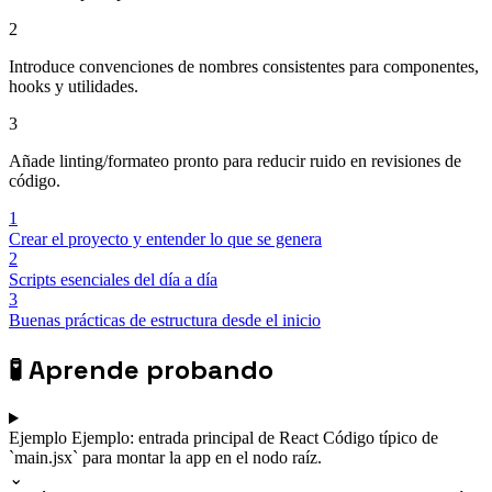
2
Introduce convenciones de nombres consistentes para componentes,
hooks y utilidades.
3
Añade linting/formateo pronto para reducir ruido en revisiones de
código.
1
Crear el proyecto y entender lo que se genera
2
Scripts esenciales del día a día
3
Buenas prácticas de estructura desde el inicio
🧪
Aprende probando
Ejemplo
Ejemplo: entrada principal de React
Código típico de
`main.jsx` para montar la app en el nodo raíz.
⌄