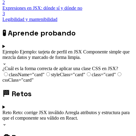
2
Expresiones en JSX: dónde sí y dónde no
3
Legibilidad y mantenibilidad
🧪
Aprende probando
Ejemplo
Ejemplo: tarjeta de perfil en JSX
Componente simple que
mezcla datos y marcado de forma limpia.
⌄
¿Cuál es la forma correcta de aplicar una clase CSS en JSX?
className="card"
styleClass="card"
class="card"
cssClass="card"
🏁
Retos
Reto
Reto: corrige JSX inválido
Arregla atributos y estructura para
que el componente sea válido en React.
⌄