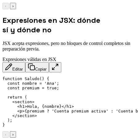
‹
›
Expresiones en JSX: dónde
sí y dónde no
JSX acepta expresiones, pero no bloques de control completos sin
preparación previa.
Expresiones válidas en JSX
Editar
Copiar
function Saludo() {

  const nombre = 'Ana';

  const premium = true;

  return (

<
section
>
<
h1
>
Hola, {nombre}
</
h1
>
<
p
>
{premium ? 'Cuenta premium activa' : 'Cuenta b
</
section
>
  );

}
‹
›