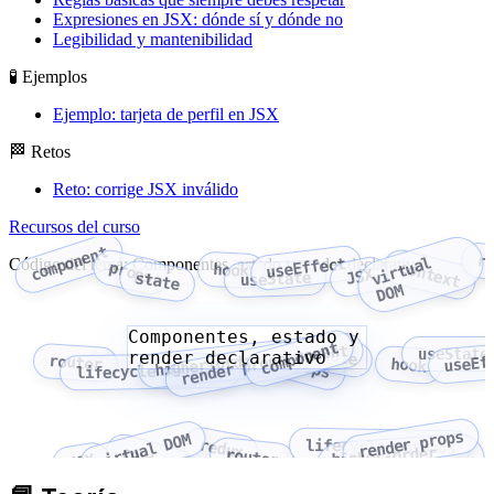
Expresiones en JSX: dónde sí y dónde no
Legibilidad y mantenibilidad
🧪 Ejemplos
Ejemplo: tarjeta de perfil en JSX
🏁 Retos
Reto: corrige JSX inválido
Recursos del curso
component
r
v
i
r
t
u
a
l
D
O
useEffect
Código del tema: Componentes, estado y render declarativo
context
props
hook
JSX
useState
state
M
Componentes, estado y
component
higher-order component
state
useState
render declarativo
useEf
render props
router
props
hook
lifecycle methods
render props
virtual DOM
redux
lifecycle methods
context
higher-order
router
JSX
component