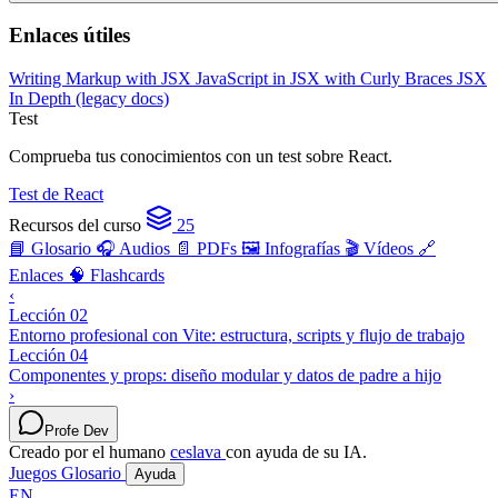
Enlaces útiles
Writing Markup with JSX
JavaScript in JSX with Curly Braces
JSX
In Depth (legacy docs)
Test
Comprueba tus conocimientos con un test sobre React.
Test de React
Recursos del curso
25
📘 Glosario
🎧 Audios
📄 PDFs
🖼️ Infografías
🎬 Vídeos
🔗
Enlaces
🧠 Flashcards
‹
Lección 02
Entorno profesional con Vite: estructura, scripts y flujo de trabajo
Lección 04
Componentes y props: diseño modular y datos de padre a hijo
›
Profe Dev
Creado por el humano
ceslava
con ayuda de su IA.
Juegos
Glosario
Ayuda
EN