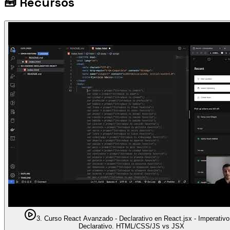
🧰
Recursos
3. Curso React Avanzado - Declarativo en React.jsx - Imperativo
Declarativo. HTML/CSS/JS vs JSX