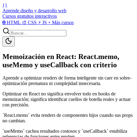
{}
Aprende diseño y desarrollo web
Cursos gratuitos interactivos
🌐
HTML
🎨
CSS
⚡
JS
+
Más cursos
Memoización en React: React.memo,
useMemo y useCallback con criterio
Aprende a optimizar renders de forma inteligente sin caer en sobre-
optimización prematura ni complejidad innecesaria.
Optimizar en React no significa envolver todo en hooks de
memoización; significa identificar cuellos de botella reales y actuar
con precisión.
`React.memo` evita renders de componentes hijos cuando sus props
no cambian.
`useMemo` cachea resultados costosos y `useCallback` estabiliza
referencias de funciones entre renders.