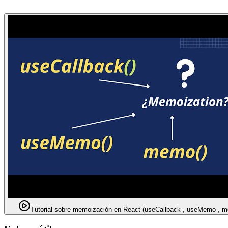
Tutorial sobre memoización en React (useCallback , useMemo ,