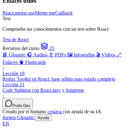
Enlaces útiles
React.memo
useMemo
useCallback
Test
Comprueba tus conocimientos con un test sobre React.
Test de React
Recursos del curso
25
📘 Glosario
🎧 Audios
📄 PDFs
🖼️ Infografías
🎬 Vídeos
🔗
Enlaces
🧠 Flashcards
‹
Lección 19
Redux Toolkit en React: base sólida para estado complejo
Lección 21
Code Splitting con React.lazy y Suspense
›
Profe Dev
Creado por el humano
ceslava
con ayuda de su IA.
Juegos
Glosario
Ayuda
EN