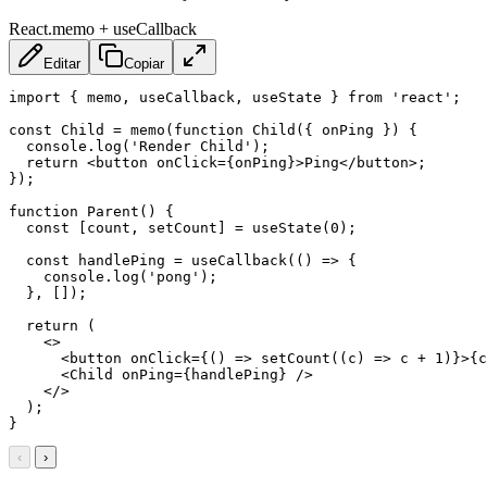
React.memo + useCallback
Editar
Copiar
import { memo, useCallback, useState } from 'react';

const Child = memo(function Child({ onPing }) {

  console.log('Render Child');

  return 
<
button
onClick
=
{
onPing
}
>
Ping
</
button
>
;

});

function Parent() {

  const [count, setCount] = useState(0);

  const handlePing = useCallback(() => {

    console.log('pong');

  }, []);

  return (

    <>

      <button onClick={() => setCount((c) => c + 1)}>{c
<
Child
onPing
=
{handlePing}
/>
    </>

  );

}
‹
›