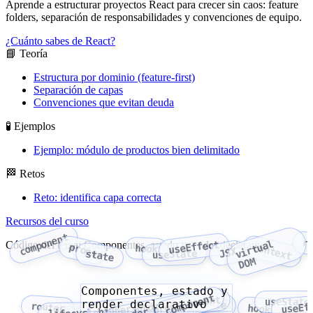
Aprende a estructurar proyectos React para crecer sin caos: feature
folders, separación de responsabilidades y convenciones de equipo.
¿Cuánto sabes de React?
📘 Teoría
Estructura por dominio (feature-first)
Separación de capas
Convenciones que evitan deuda
🧪 Ejemplos
Ejemplo: módulo de productos bien delimitado
🏁 Retos
Reto: identifica capa correcta
Recursos del curso
component
r
v
i
r
t
u
a
l
D
O
useEffect
Código del tema: Componentes, estado y render declarativo
context
props
hook
JSX
useState
state
M
Componentes, estado y
component
higher-order component
state
useState
render declarativo
useEf
render props
router
props
hook