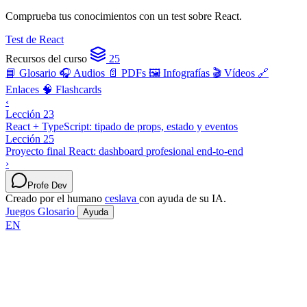
Comprueba tus conocimientos con un test sobre React.
Test de React
Recursos del curso
25
📘 Glosario
🎧 Audios
📄 PDFs
🖼️ Infografías
🎬 Vídeos
🔗
Enlaces
🧠 Flashcards
‹
Lección 23
React + TypeScript: tipado de props, estado y eventos
Lección 25
Proyecto final React: dashboard profesional end-to-end
›
Profe Dev
Creado por el humano
ceslava
con ayuda de su IA.
Juegos
Glosario
Ayuda
EN