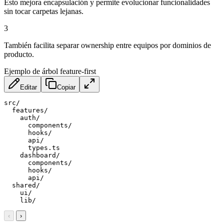
Esto mejora encapsulación y permite evolucionar funcionalidades
sin tocar carpetas lejanas.
3
También facilita separar ownership entre equipos por dominios de
producto.
Ejemplo de árbol feature-first
Editar
Copiar
src/

  features/

    auth/

      components/

      hooks/

      api/

      types.ts

    dashboard/

      components/

      hooks/

      api/

  shared/

    ui/

    lib/
‹
›