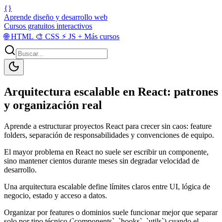
{}
Aprende diseño y desarrollo web
Cursos gratuitos interactivos
🌐
HTML
🎨
CSS
⚡
JS
+
Más cursos
Arquitectura escalable en React: patrones
y organización real
Aprende a estructurar proyectos React para crecer sin caos: feature
folders, separación de responsabilidades y convenciones de equipo.
El mayor problema en React no suele ser escribir un componente,
sino mantener cientos durante meses sin degradar velocidad de
desarrollo.
Una arquitectura escalable define límites claros entre UI, lógica de
negocio, estado y acceso a datos.
Organizar por features o dominios suele funcionar mejor que separar
solo por tipo técnico (`components`, `hooks`, `utils`) cuando el