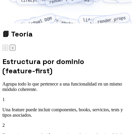
lifecycle methods
render props
virtual DOM
redux
lifecycle methods
context
higher-order
router
JSX
component
📘
Teoría
‹
›
Estructura por dominio
(feature-first)
Agrupa todo lo que pertenece a una funcionalidad en un mismo
módulo coherente.
1
Una feature puede incluir componentes, hooks, servicios, tests y
tipos asociados.
2