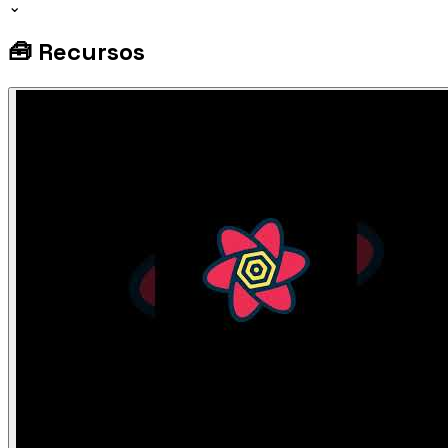
⌄
🧰
Recursos