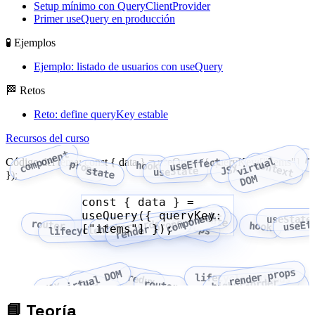
Setup mínimo con QueryClientProvider
Primer useQuery en producción
🧪 Ejemplos
Ejemplo: listado de usuarios con useQuery
🏁 Retos
Reto: define queryKey estable
Recursos del curso
component
r
v
i
r
t
u
a
l
D
O
useEffect
Código del tema: const { data } = useQuery({ queryKey:["items"]
context
props
hook
JSX
useState
state
});
M
const { data } =
useQuery({ queryKey:
component
higher-order component
state
useState
useEf
render props
router
props
hook
["items"] });
lifecycle methods
render props
virtual DOM
redux
lifecycle methods
context
higher-order
router
JSX
component
📘
Teoría