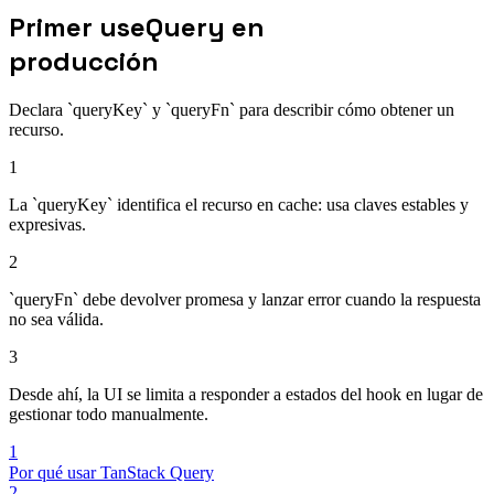
Primer useQuery en
producción
Declara `queryKey` y `queryFn` para describir cómo obtener un
recurso.
1
La `queryKey` identifica el recurso en cache: usa claves estables y
expresivas.
2
`queryFn` debe devolver promesa y lanzar error cuando la respuesta
no sea válida.
3
Desde ahí, la UI se limita a responder a estados del hook en lugar de
gestionar todo manualmente.
1
Por qué usar TanStack Query
2