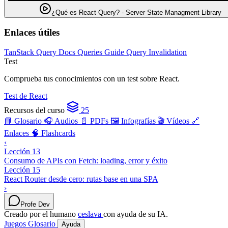
¿Qué es React Query? - Server State Managment Library
Enlaces útiles
TanStack Query Docs
Queries Guide
Query Invalidation
Test
Comprueba tus conocimientos con un test sobre React.
Test de React
Recursos del curso
25
📘 Glosario
🎧 Audios
📄 PDFs
🖼️ Infografías
🎬 Vídeos
🔗
Enlaces
🧠 Flashcards
‹
Lección 13
Consumo de APIs con Fetch: loading, error y éxito
Lección 15
React Router desde cero: rutas base en una SPA
›
Profe Dev
Creado por el humano
ceslava
con ayuda de su IA.
Juegos
Glosario
Ayuda