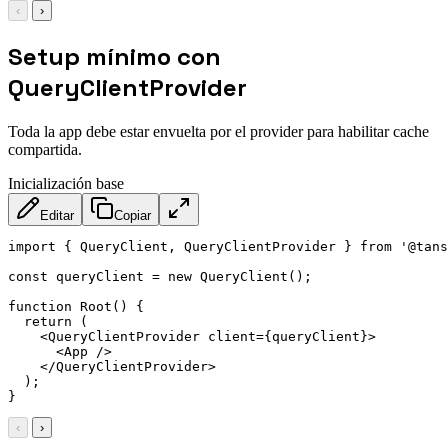
‹
›
Setup mínimo con
QueryClientProvider
Toda la app debe estar envuelta por el provider para habilitar cache
compartida.
Inicialización base
Editar
Copiar
import { QueryClient, QueryClientProvider } from '@tans
const queryClient = new QueryClient();

function Root() {

  return (

<
QueryClientProvider
client
=
{queryClient}
>
<
App
/>
</
QueryClientProvider
>
  );

}
‹
›