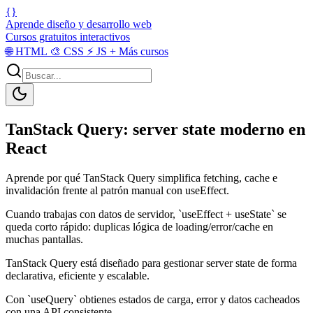
{}
Aprende diseño y desarrollo web
Cursos gratuitos interactivos
🌐
HTML
🎨
CSS
⚡
JS
+
Más cursos
TanStack Query: server state moderno en
React
Aprende por qué TanStack Query simplifica fetching, cache e
invalidación frente al patrón manual con useEffect.
Cuando trabajas con datos de servidor, `useEffect + useState` se
queda corto rápido: duplicas lógica de loading/error/cache en
muchas pantallas.
TanStack Query está diseñado para gestionar server state de forma
declarativa, eficiente y escalable.
Con `useQuery` obtienes estados de carga, error y datos cacheados
con una API consistente.