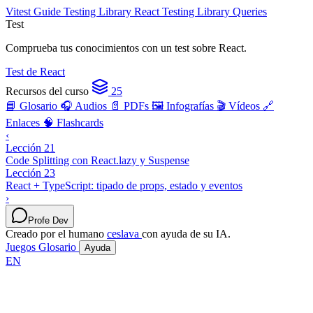
Vitest Guide
Testing Library React
Testing Library Queries
Test
Comprueba tus conocimientos con un test sobre React.
Test de React
Recursos del curso
25
📘 Glosario
🎧 Audios
📄 PDFs
🖼️ Infografías
🎬 Vídeos
🔗
Enlaces
🧠 Flashcards
‹
Lección 21
Code Splitting con React.lazy y Suspense
Lección 23
React + TypeScript: tipado de props, estado y eventos
›
Profe Dev
Creado por el humano
ceslava
con ayuda de su IA.
Juegos
Glosario
Ayuda
EN