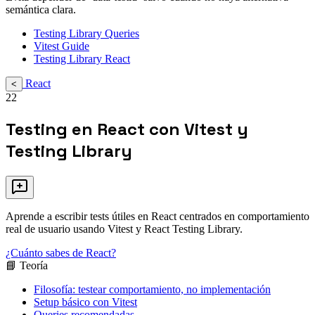
semántica clara.
Testing Library Queries
Vitest Guide
Testing Library React
React
<
22
Testing en React con Vitest y
Testing Library
Aprende a escribir tests útiles en React centrados en comportamiento
real de usuario usando Vitest y React Testing Library.
¿Cuánto sabes de React?
📘 Teoría
Filosofía: testear comportamiento, no implementación
Setup básico con Vitest
Queries recomendadas