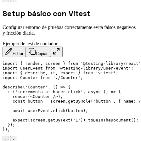
Setup básico con Vitest
Configurar entorno de pruebas correctamente evita falsos negativos
y fricción diaria.
Ejemplo de test de contador
Editar
Copiar
import { render, screen } from '@testing-library/react'
import userEvent from '@testing-library/user-event';

import { describe, it, expect } from 'vitest';

import Counter from './Counter';

describe('Counter', () => {

  it('incrementa al hacer click', async () => {

    render(
<
Counter
/>
);

    const button = screen.getByRole('button', { name: /
    await userEvent.click(button);

    expect(screen.getByText('1')).toBeInTheDocument();

  });

});
‹
›