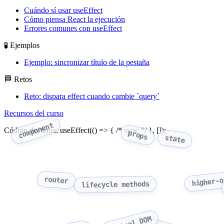
Cuándo sí usar useEffect
Cómo piensa React la ejecución
Errores comunes con useEffect
🧪 Ejemplos
Ejemplo: sincronizar título de la pestaña
🏁 Retos
Reto: dispara effect cuando cambie `query`
Recursos del curso
component
Código del tema: useEffect(() => { /* sync */ }, []);
props
state
higher-o
router
lifecycle methods