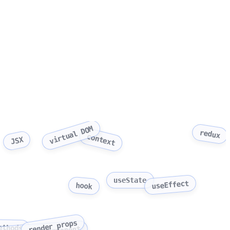
virtual DOM
redux
context
JSX
useState
useEffect
hook
render props
ethods