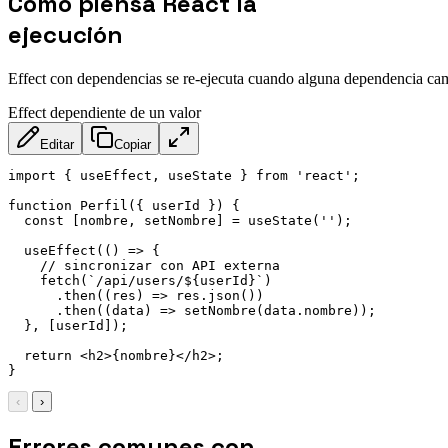
Cómo piensa React la
ejecución
Effect con dependencias se re-ejecuta cuando alguna dependencia cam
Effect dependiente de un valor
Editar
Copiar
import { useEffect, useState } from 'react';

function Perfil({ userId }) {

  const [nombre, setNombre] = useState('');

  useEffect(() => {

    // sincronizar con API externa

    fetch(`/api/users/${userId}`)

      .then((res) => res.json())

      .then((data) => setNombre(data.nombre));

  }, [userId]);

  return 
<
h2
>
{nombre}
</
h2
>
;

}
‹
›
Errores comunes con