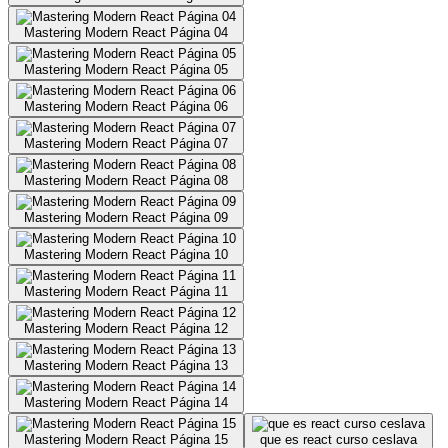
Mastering Modern React Página 04
Mastering Modern React Página 05
Mastering Modern React Página 06
Mastering Modern React Página 07
Mastering Modern React Página 08
Mastering Modern React Página 09
Mastering Modern React Página 10
Mastering Modern React Página 11
Mastering Modern React Página 12
Mastering Modern React Página 13
Mastering Modern React Página 14
Mastering Modern React Página 15
que es react curso ceslava