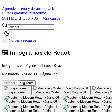
{}
Aprende diseño y desarrollo web
Cursos gratuitos interactivos
🌐
HTML
🎨
CSS
⚡
JS
+
Más cursos
Volver a recursos
<
🖼️ Infografías de React
Infografías e imágenes del curso React.
Mostrando 1-24 de 33 · Página 1/2
Anterior
Siguiente
infografia react
Mastering Modern React Página 01
Mastering 
Mastering Modern React Página 06
Mastering Modern React Página
Mastering Modern React Página 11
Mastering Modern React Página