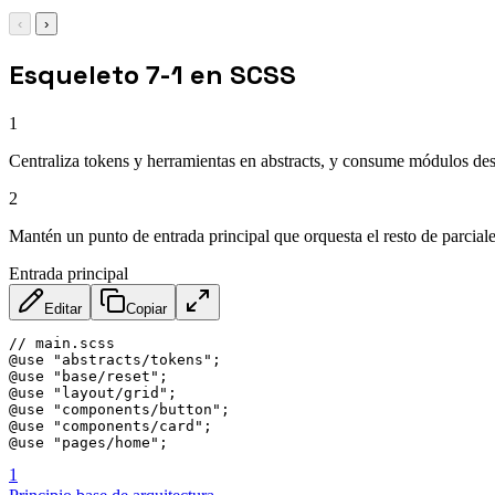
‹
›
Esqueleto 7-1 en SCSS
1
Centraliza tokens y herramientas en abstracts, y consume módulos d
2
Mantén un punto de entrada principal que orquesta el resto de parciale
Entrada principal
Editar
Copiar
// main.scss

@use "abstracts/tokens";

@use "base/reset";

@use "layout/grid";

@use "components/button";

@use "components/card";

@use "pages/home";
1