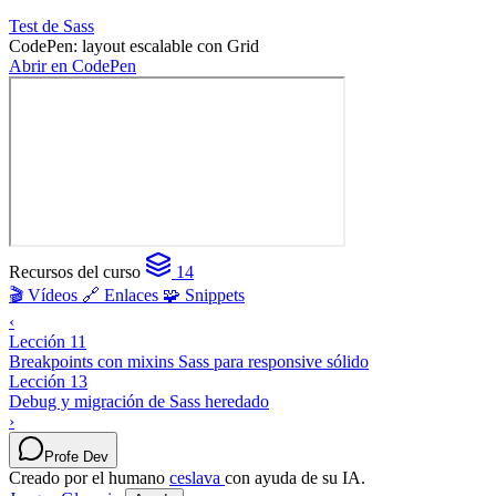
Test de Sass
CodePen: layout escalable con Grid
Abrir en CodePen
Recursos del curso
14
🎬 Vídeos
🔗 Enlaces
🧩 Snippets
‹
Lección 11
Breakpoints con mixins Sass para responsive sólido
Lección 13
Debug y migración de Sass heredado
›
Profe Dev
Creado por el humano
ceslava
con ayuda de su IA.