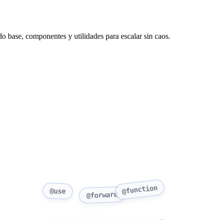
do base, componentes y utilidades para escalar sin caos.
@function
@use
@forward