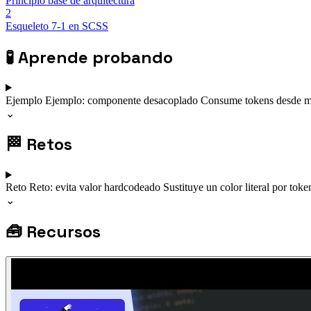
Principio base de arquitectura
2
Esqueleto 7-1 en SCSS
🧪
Aprende probando
Ejemplo
Ejemplo: componente desacoplado
Consume tokens desde mód
⌄
🏁
Retos
Reto
Reto: evita valor hardcodeado
Sustituye un color literal por to
⌄
🧰
Recursos