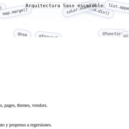
color.scale()
list.app
Arquitectura Sass escalable
)
math.div()
map.merge()
@use
@function
@forward
@i
s, pages, themes, vendors.
nto y propenso a regresiones.