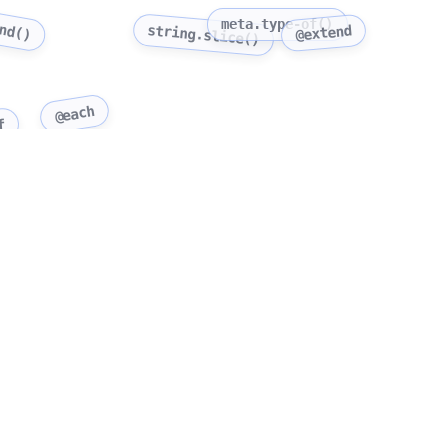
end()
meta.type-of()
string.slice()
@extend
@each
f