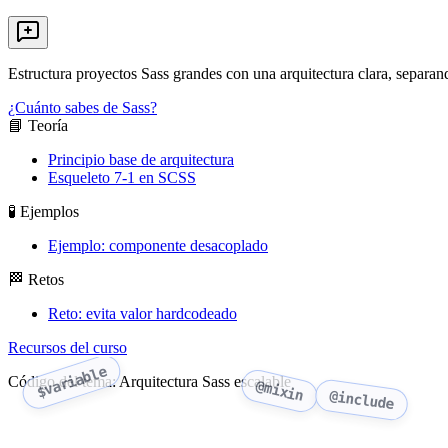
Estructura proyectos Sass grandes con una arquitectura clara, separan
¿Cuánto sabes de Sass?
📘 Teoría
Principio base de arquitectura
Esqueleto 7-1 en SCSS
🧪 Ejemplos
Ejemplo: componente desacoplado
🏁 Retos
Reto: evita valor hardcodeado
Recursos del curso
$variable
Código del tema: Arquitectura Sass escalable
@mixin
@include