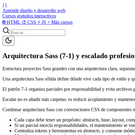
{}
Aprende diseño y desarrollo web
Cursos gratuitos interactivos
🌐
HTML
🎨
CSS
⚡
JS
+
Más cursos
Arquitectura Sass (7-1) y escalado profesio
Estructura proyectos Sass grandes con una arquitectura clara, separan
Una arquitectura Sass sólida define dónde vive cada tipo de estilo y qu
El patrón 7-1 organiza parciales por responsabilidad y evita archivos g
Escalar no es añadir más carpetas: es reducir acoplamiento y mantener
Combinar arquitectura Sass con convenciones CSS de componentes m
Cada capa debe tener un propósito: abstracts, base, layout, co
Si un parcial mezcla responsabilidades, el mantenimiento se vue
Centraliza tokens y herramientas en abstracts, y consume mód