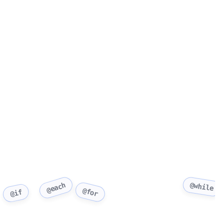
@while
@each
@for
@if