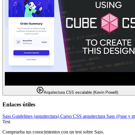
Arquitectura CSS escalable (Kevin Powell)
Enlaces útiles
Sass Guidelines (arquitectura)
Curso CSS arquitectura
Sass @use y m
Test
Comprueba tus conocimientos con un test sobre Sass.