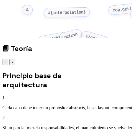
map.get(
&
#{interpolation}
@mixin
@include
$variable
📘
Teoría
‹
›
Principio base de
arquitectura
1
Cada capa debe tener un propósito: abstracts, base, layout, component
2
Si un parcial mezcla responsabilidades, el mantenimiento se vuelve le