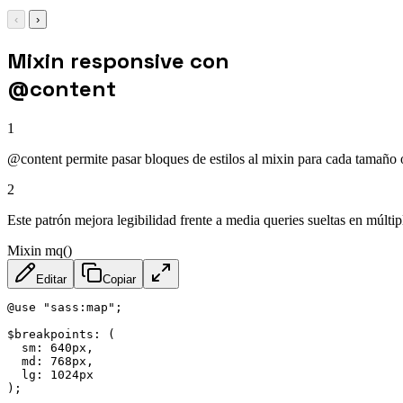
‹
›
Mixin responsive con
@content
1
@content permite pasar bloques de estilos al mixin para cada tamaño 
2
Este patrón mejora legibilidad frente a media queries sueltas en múltip
Mixin mq()
Editar
Copiar
@use "sass:map";

$breakpoints: (

  sm: 640px,

  md: 768px,

  lg: 1024px

);
