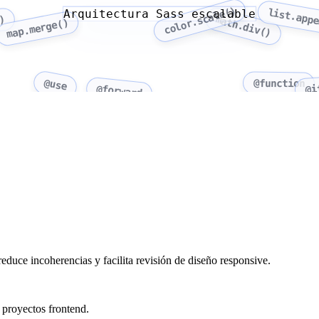
color.scale()
list.app
Arquitectura Sass escalable
)
math.div()
map.merge()
@use
@function
@forward
@i
educe incoherencias y facilita revisión de diseño responsive.
 proyectos frontend.