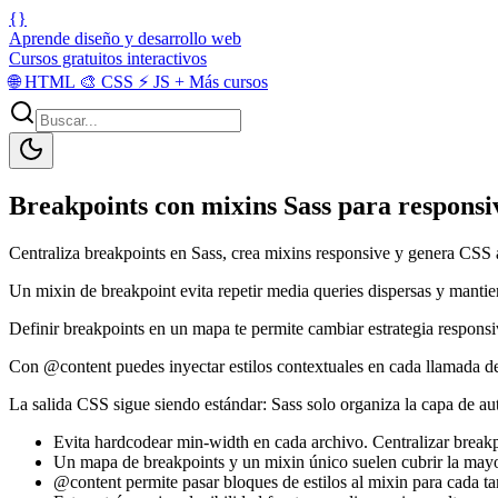
{}
Aprende diseño y desarrollo web
Cursos gratuitos interactivos
🌐
HTML
🎨
CSS
⚡
JS
+
Más cursos
Breakpoints con mixins Sass para responsi
Centraliza breakpoints en Sass, crea mixins responsive y genera CSS a
Un mixin de breakpoint evita repetir media queries dispersas y mantie
Definir breakpoints en un mapa te permite cambiar estrategia respons
Con @content puedes inyectar estilos contextuales en cada llamada de
La salida CSS sigue siendo estándar: Sass solo organiza la capa de aut
Evita hardcodear min-width en cada archivo. Centralizar breakpo
Un mapa de breakpoints y un mixin único suelen cubrir la mayo
@content permite pasar bloques de estilos al mixin para cada t