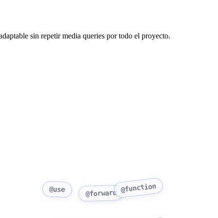
daptable sin repetir media queries por todo el proyecto.
@function
@use
@forward