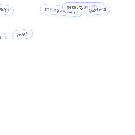
end()
meta.type-of()
string.slice()
@extend
@each
f