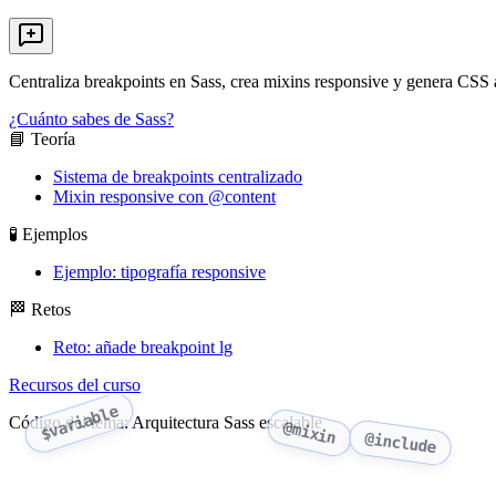
Centraliza breakpoints en Sass, crea mixins responsive y genera CSS a
¿Cuánto sabes de Sass?
📘 Teoría
Sistema de breakpoints centralizado
Mixin responsive con @content
🧪 Ejemplos
Ejemplo: tipografía responsive
🏁 Retos
Reto: añade breakpoint lg
Recursos del curso
$variable
Código del tema: Arquitectura Sass escalable
@mixin
@include