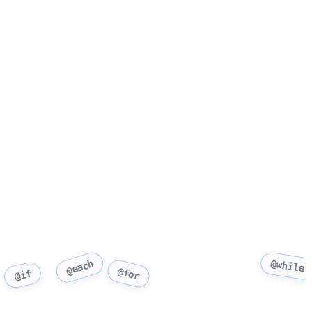
@while
@each
@for
@if