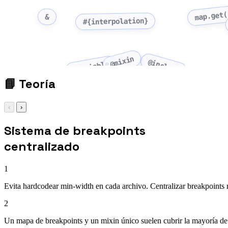
map.get(
&
#{interpolation}
@mixin
@include
$variable
📘
Teoría
‹
›
Sistema de breakpoints
centralizado
1
Evita hardcodear min-width en cada archivo. Centralizar breakpoints r
2
Un mapa de breakpoints y un mixin único suelen cubrir la mayoría de