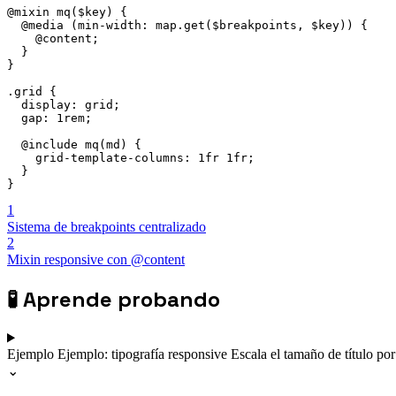
@mixin mq($key) {

  @media (min-width: map.get($breakpoints, $key)) {

    @content;

  }

}

.grid {

  display: grid;

  gap: 1rem;

  @include mq(md) {

    grid-template-columns: 1fr 1fr;

  }

}
1
Sistema de breakpoints centralizado
2
Mixin responsive con @content
🧪
Aprende probando
Ejemplo
Ejemplo: tipografía responsive
Escala el tamaño de título po
⌄