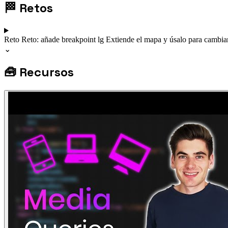
🏁
Retos
Reto
Reto: añade breakpoint lg
Extiende el mapa y úsalo para cambiar
⌄
🧰
Recursos