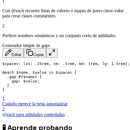
1
Con @each recorres listas de valores o mapas de pares clave-valor
para crear clases consistentes.
2
Prefiere nombres semánticos y un conjunto corto de utilidades.
Generador simple de gaps
Editar
Copiar
$spaces: (xs: .25rem, sm: .5rem, md: 1rem, lg: 1.5rem);

@each $name, $value in $spaces {

  .gap-#{$name} {

    gap: $value;

  }

}
1
Cuándo merece la pena automatizar
2
@each para utilidades controladas
🧪
Aprende probando