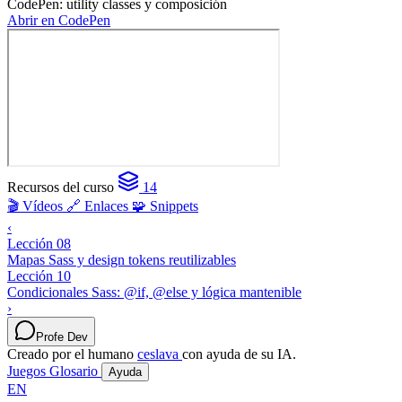
CodePen: utility classes y composición
Abrir en CodePen
Recursos del curso
14
🎬 Vídeos
🔗 Enlaces
🧩 Snippets
‹
Lección 08
Mapas Sass y design tokens reutilizables
Lección 10
Condicionales Sass: @if, @else y lógica mantenible
›
Profe Dev
Creado por el humano
ceslava
con ayuda de su IA.
Juegos
Glosario
Ayuda
EN