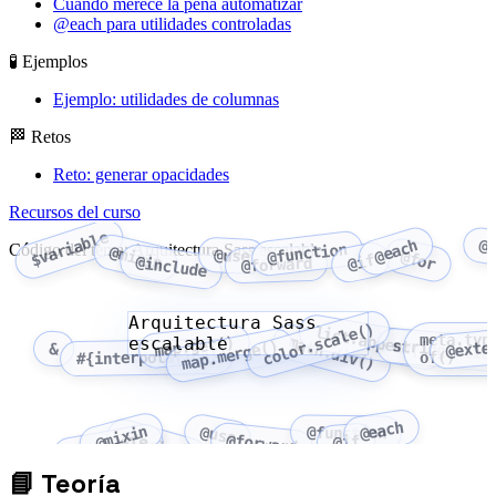
Cuándo merece la pena automatizar
@each para utilidades controladas
🧪 Ejemplos
Ejemplo: utilidades de columnas
🏁 Retos
Reto: generar opacidades
Recursos del curso
$variable
@
@each
@function
Código del tema: Arquitectura Sass escalable
@mixin
@use
@for
@if
@include
@forward
Arquitectura Sass
color.scale()
list.append()
meta.typ
escalable
math.div()
map.get()
string.slic
@exte
map.merge()
&
#{interpolation}
of()
@each
@mixin
@use
@function
@include
@forward
@if
$variable
📘
Teoría