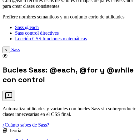
Con @each recorres listas de valores o mapas de pares clave-valor
para crear clases consistentes.
Prefiere nombres semánticos y un conjunto corto de utilidades.
Sass @each
Sass control directives
Lección CSS funciones matemáticas
Sass
<
09
Bucles Sass: @each, @for y @while
con control
Automatiza utilidades y variantes con bucles Sass sin sobreproducir
clases innecesarias en el CSS final.
¿Cuánto sabes de Sass?
📘 Teoría