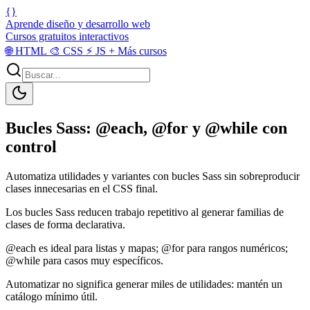
{}
Aprende diseño y desarrollo web
Cursos gratuitos interactivos
🌐
HTML
🎨
CSS
⚡
JS
+
Más cursos
Bucles Sass: @each, @for y @while con
control
Automatiza utilidades y variantes con bucles Sass sin sobreproducir
clases innecesarias en el CSS final.
Los bucles Sass reducen trabajo repetitivo al generar familias de
clases de forma declarativa.
@each es ideal para listas y mapas; @for para rangos numéricos;
@while para casos muy específicos.
Automatizar no significa generar miles de utilidades: mantén un
catálogo mínimo útil.