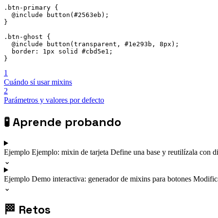
.btn-primary {

  @include button(#2563eb);

}

.btn-ghost {

  @include button(transparent, #1e293b, 8px);

  border: 1px solid #cbd5e1;

}
1
Cuándo sí usar mixins
2
Parámetros y valores por defecto
🧪
Aprende probando
Ejemplo
Ejemplo: mixin de tarjeta
Define una base y reutilízala con di
⌄
Ejemplo
Demo interactiva: generador de mixins para botones
Modific
⌄
🏁
Retos