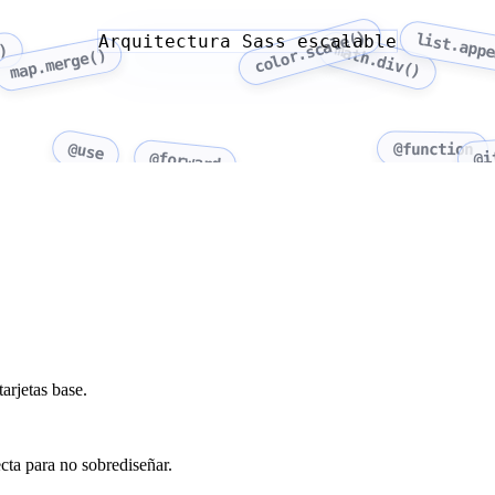
color.scale()
list.app
Arquitectura Sass escalable
)
math.div()
map.merge()
@use
@function
@forward
@i
arjetas base.
cta para no sobrediseñar.