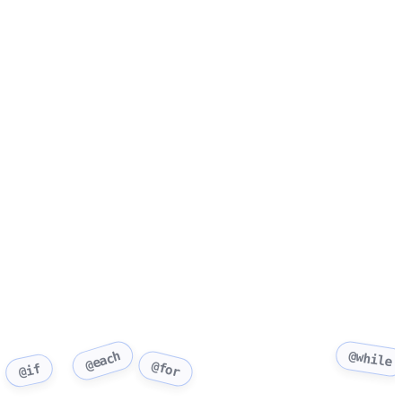
@while
@each
@for
@if