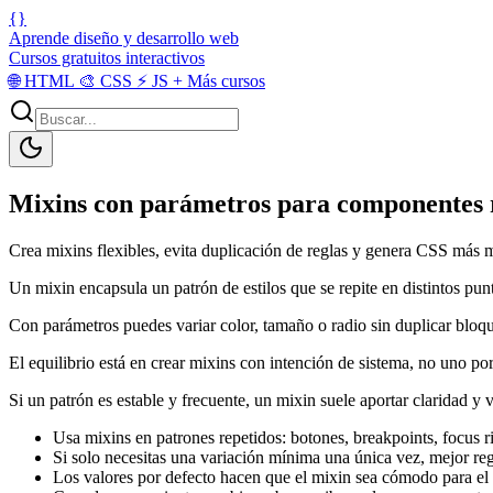
{}
Aprende diseño y desarrollo web
Cursos gratuitos interactivos
🌐
HTML
🎨
CSS
⚡
JS
+
Más cursos
Mixins con parámetros para componentes r
Crea mixins flexibles, evita duplicación de reglas y genera CSS más m
Un mixin encapsula un patrón de estilos que se repite en distintos punt
Con parámetros puedes variar color, tamaño o radio sin duplicar bloqu
El equilibrio está en crear mixins con intención de sistema, no uno por 
Si un patrón es estable y frecuente, un mixin suele aportar claridad y 
Usa mixins en patrones repetidos: botones, breakpoints, focus ri
Si solo necesitas una variación mínima una única vez, mejor reg
Los valores por defecto hacen que el mixin sea cómodo para e