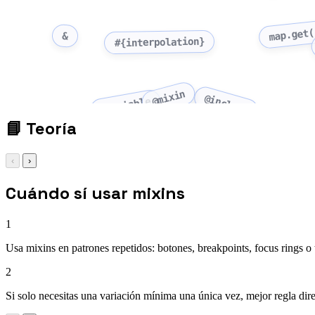
map.get(
&
#{interpolation}
@mixin
@include
$variable
📘
Teoría
‹
›
Cuándo sí usar mixins
1
Usa mixins en patrones repetidos: botones, breakpoints, focus rings o t
2
Si solo necesitas una variación mínima una única vez, mejor regla dire