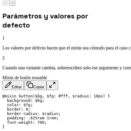
‹
›
Parámetros y valores por
defecto
1
Los valores por defecto hacen que el mixin sea cómodo para el caso 
2
Cuando una variante cambia, sobreescribes solo ese argumento y con
Mixin de botón reusable
Editar
Copiar
@mixin button($bg, $fg: #fff, $radius: 10px) {

  background: $bg;

  color: $fg;

  border: 0;

  border-radius: $radius;

  padding: .625rem 1rem;

  font-weight: 700;

}
