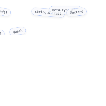
end()
meta.type-of()
string.slice()
@extend
@each
f