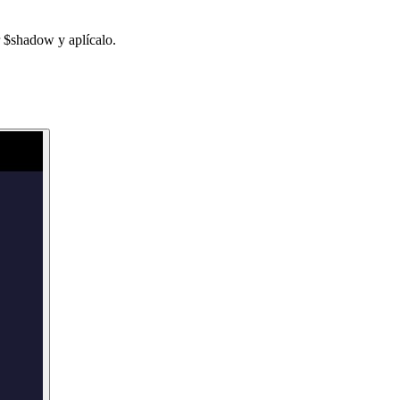
r $shadow y aplícalo.