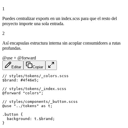
1
Puedes centralizar exports en un index.scss para que el resto del
proyecto importe una sola entrada.
2
Así encapsulas estructura interna sin acoplar consumidores a rutas
profundas.
@use + @forward
Editar
Copiar
// styles/tokens/_colors.scss

$brand: #4f46e5;

// styles/tokens/_index.scss

@forward "colors";

// styles/components/_button.scss

@use "../tokens" as t;

.button {

  background: t.$brand;

}