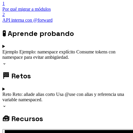
1
Por qué migrar a módulos
2
API interna con @forward
🧪
Aprende probando
Ejemplo
Ejemplo: namespace explícito
Consume tokens con
namespace para evitar ambigüedad.
⌄
🏁
Retos
Reto
Reto: añade alias corto
Usa @use con alias y referencia una
variable namespaced.
⌄
🧰
Recursos