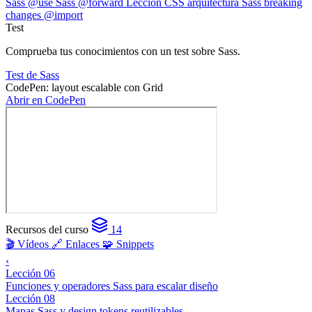
Sass @use
Sass @forward
Lección CSS arquitectura
Sass breaking
changes @import
Test
Comprueba tus conocimientos con un test sobre Sass.
Test de Sass
CodePen: layout escalable con Grid
Abrir en CodePen
Recursos del curso
14
🎬 Vídeos
🔗 Enlaces
🧩 Snippets
‹
Lección 06
Funciones y operadores Sass para escalar diseño
Lección 08
Mapas Sass y design tokens reutilizables