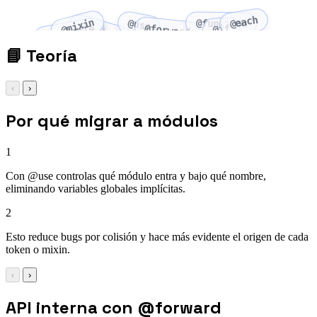
@each
@mixin
@use
@function
@include
@forward
@if
$variable
📘
Teoría
‹
›
Por qué migrar a módulos
1
Con @use controlas qué módulo entra y bajo qué nombre,
eliminando variables globales implícitas.
2
Esto reduce bugs por colisión y hace más evidente el origen de cada
token o mixin.
‹
›
API interna con @forward