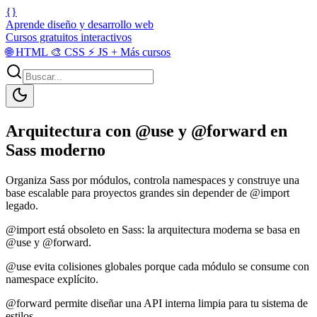
{}
Aprende diseño y desarrollo web
Cursos gratuitos interactivos
🌐
HTML
🎨
CSS
⚡
JS
+
Más cursos
Arquitectura con @use y @forward en
Sass moderno
Organiza Sass por módulos, controla namespaces y construye una
base escalable para proyectos grandes sin depender de @import
legado.
@import está obsoleto en Sass: la arquitectura moderna se basa en
@use y @forward.
@use evita colisiones globales porque cada módulo se consume con
namespace explícito.
@forward permite diseñar una API interna limpia para tu sistema de
estilos.