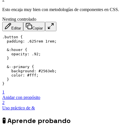
Esto encaja muy bien con metodologías de componentes en CSS.
Nesting controlado
Editar
Copiar
.button {

  padding: .625rem 1rem;

  &:hover {

    opacity: .92;

  }

  &--primary {

    background: #2563eb;

    color: #fff;

  }

}
1
Anidar con propósito
2
Uso práctico de &
🧪
Aprende probando