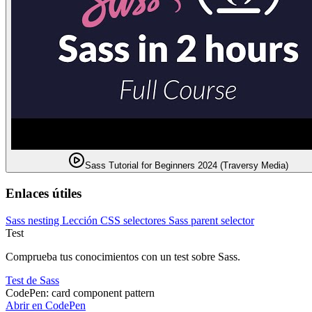
Sass Tutorial for Beginners 2024 (Traversy Media)
Enlaces útiles
Sass nesting
Lección CSS selectores
Sass parent selector
Test
Comprueba tus conocimientos con un test sobre Sass.
Test de Sass
CodePen: card component pattern
Abrir en CodePen