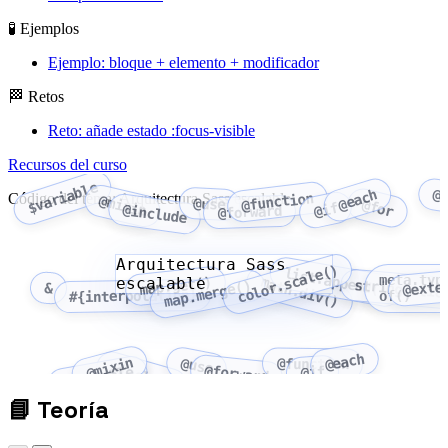
🧪 Ejemplos
Ejemplo: bloque + elemento + modificador
🏁 Retos
Reto: añade estado :focus-visible
Recursos del curso
$variable
@
@each
@function
Código del tema: Arquitectura Sass escalable
@mixin
@use
@for
@if
@include
@forward
Arquitectura Sass
color.scale()
list.append()
meta.typ
escalable
math.div()
map.get()
string.slic
@exte
map.merge()
&
#{interpolation}
of()
@each
@mixin
@use
@function
@include
@forward
@if
$variable
📘
Teoría