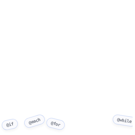
@while
@each
@for
@if