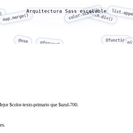
color.scale()
list.app
Arquitectura Sass escalable
)
math.div()
map.merge()
@use
@function
@forward
@i
Mejor $color-texto-primario que $azul-700.
es.