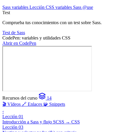
Sass variables
Lección CSS variables
Sass @use
Test
Comprueba tus conocimientos con un test sobre Sass.
Test de Sass
CodePen: variables y utilidades CSS
Abrir en CodePen
Recursos del curso
14
🎬 Vídeos
🔗 Enlaces
🧩 Snippets
‹
Lección 01
Introducción a Sass y flujo SCSS → CSS
Lección 03