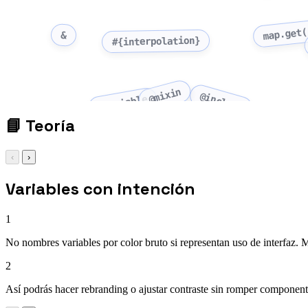
map.get(
&
#{interpolation}
@mixin
@include
$variable
📘
Teoría
‹
›
Variables con intención
1
No nombres variables por color bruto si representan uso de interfaz. 
2
Así podrás hacer rebranding o ajustar contraste sin romper component