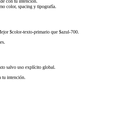
de con tu intención.
mo color, spacing y tipografía.
Mejor $color-texto-primario que $azul-700.
es.
xto salvo uso explícito global.
 tu intención.