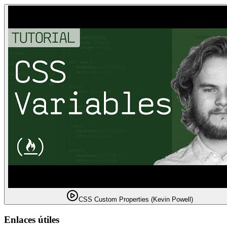
CSS Custom Properties (Kevin Powell)
Enlaces útiles