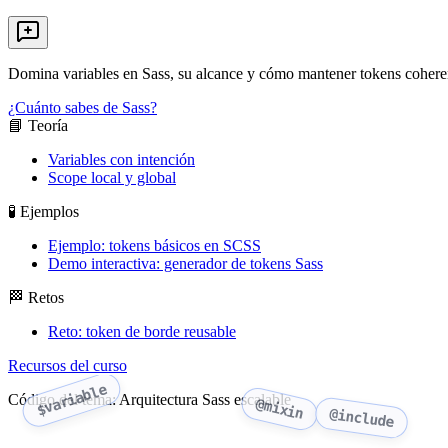
Domina variables en Sass, su alcance y cómo mantener tokens cohere
¿Cuánto sabes de Sass?
📘 Teoría
Variables con intención
Scope local y global
🧪 Ejemplos
Ejemplo: tokens básicos en SCSS
Demo interactiva: generador de tokens Sass
🏁 Retos
Reto: token de borde reusable
Recursos del curso
$variable
Código del tema: Arquitectura Sass escalable
@mixin
@include