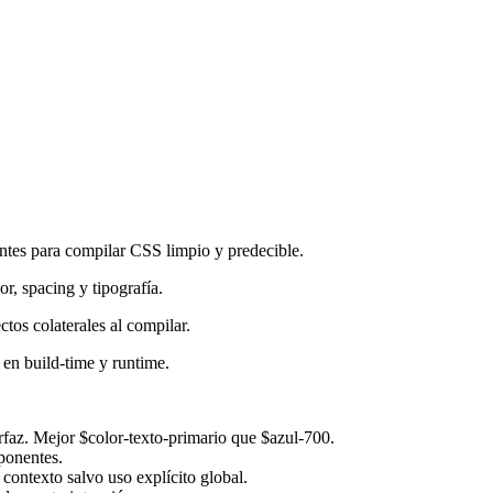
ntes para compilar CSS limpio y predecible.
r, spacing y tipografía.
tos colaterales al compilar.
 en build-time y runtime.
rfaz. Mejor $color-texto-primario que $azul-700.
ponentes.
 contexto salvo uso explícito global.