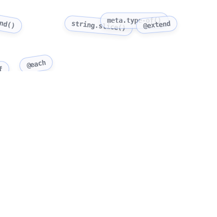
end()
meta.type-of()
string.slice()
@extend
@each
f