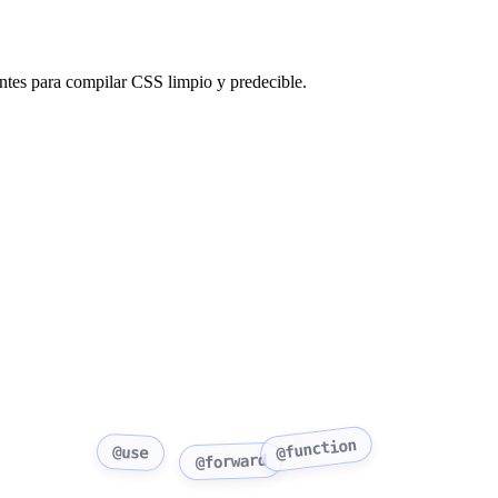
ntes para compilar CSS limpio y predecible.
@function
@use
@forward