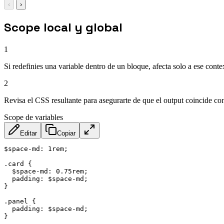
‹
›
Scope local y global
1
Si redefinies una variable dentro de un bloque, afecta solo a ese conte
2
Revisa el CSS resultante para asegurarte de que el output coincide con
Scope de variables
Editar
Copiar
$space-md: 1rem;

.card {

  $space-md: 0.75rem;

  padding: $space-md;

}

.panel {

  padding: $space-md;

}