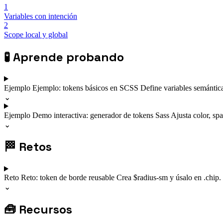
1
Variables con intención
2
Scope local y global
🧪
Aprende probando
Ejemplo
Ejemplo: tokens básicos en SCSS
Define variables semántic
⌄
Ejemplo
Demo interactiva: generador de tokens Sass
Ajusta color, sp
⌄
🏁
Retos
Reto
Reto: token de borde reusable
Crea $radius-sm y úsalo en .chip.
⌄
🧰
Recursos