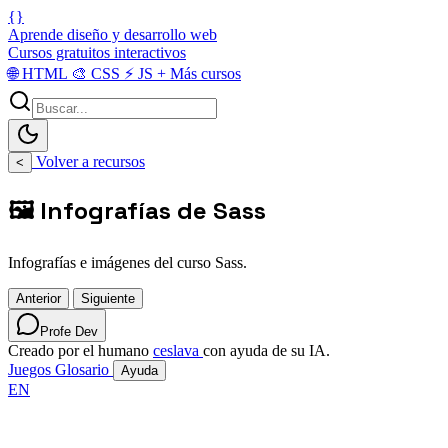
{}
Aprende diseño y desarrollo web
Cursos gratuitos interactivos
🌐
HTML
🎨
CSS
⚡
JS
+
Más cursos
Volver a recursos
<
🖼️ Infografías de Sass
Infografías e imágenes del curso Sass.
Anterior
Siguiente
Profe Dev
Creado por el humano
ceslava
con ayuda de su IA.
Juegos
Glosario
Ayuda
EN