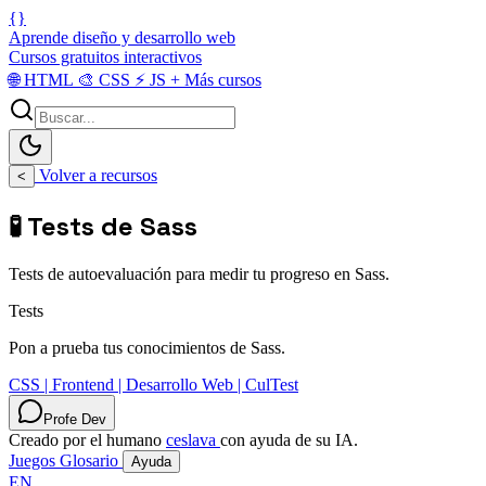
{}
Aprende diseño y desarrollo web
Cursos gratuitos interactivos
🌐
HTML
🎨
CSS
⚡
JS
+
Más cursos
Volver a recursos
<
🧪 Tests de Sass
Tests de autoevaluación para medir tu progreso en Sass.
Tests
Pon a prueba tus conocimientos de Sass.
CSS | Frontend | Desarrollo Web | CulTest
Profe Dev
Creado por el humano
ceslava
con ayuda de su IA.
Juegos
Glosario
Ayuda
EN