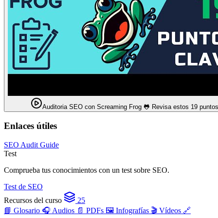
Auditoria SEO con Screaming Frog 🐸 Revisa estos 19 punto
Enlaces útiles
SEO Audit Guide
Test
Comprueba tus conocimientos con un test sobre SEO.
Test de SEO
Recursos del curso
25
📘 Glosario
🎧 Audios
📄 PDFs
🖼️ Infografías
🎬 Vídeos
🔗