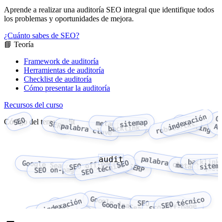
Aprende a realizar una auditoría SEO integral que identifique todos
los problemas y oportunidades de mejora.
¿Cuánto sabes de SEO?
📘 Teoría
Framework de auditoría
Herramientas de auditoría
Checklist de auditoría
Cómo presentar la auditoría
Recursos del curso
indexación
G
SEO
Código del tema: audit
sitemap
crawling
metaetiqueta
robots.txt
SERP
palabra clave
An
backlink
audit
palabra clave
backlink
SEO
SEO off-page
Google Search Console
sitem
SEO técnico
metaetiquet
SERP
SEO on-page
Google Analytics
SEO técnico
indexación
SEO on-page
Google Search Console
crawling
SEO off-page
robots.txt