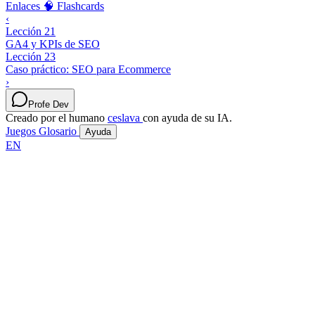
Enlaces
🧠 Flashcards
‹
Lección 21
GA4 y KPIs de SEO
Lección 23
Caso práctico: SEO para Ecommerce
›
Profe Dev
Creado por el humano
ceslava
con ayuda de su IA.
Juegos
Glosario
Ayuda
EN