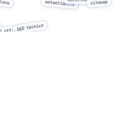
clave
sitemap
metaetiqueta
SEO técnico
O off-page