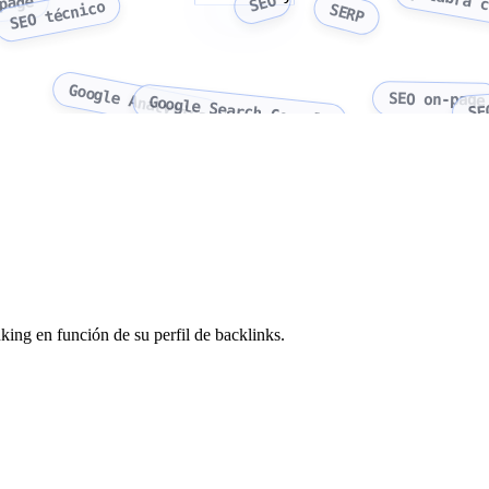
palabra 
SEO
page
SEO técnico
SERP
Google Analytics
SEO on-page
Google Search Console
SE
ing en función de su perfil de backlinks.