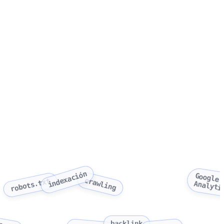
indexación
Google
crawling
robots.txt
Analyti
backlink