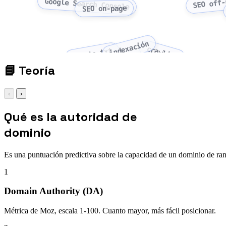
SEO off-
Google Search Console
SEO on-page
indexación
crawling
robots.txt
📘
Teoría
‹
›
Qué es la autoridad de
dominio
Es una puntuación predictiva sobre la capacidad de un dominio de rank
1
Domain Authority (DA)
Métrica de Moz, escala 1-100. Cuanto mayor, más fácil posicionar.