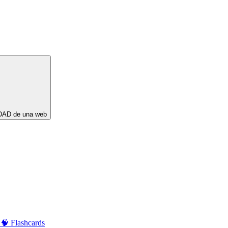
DAD de una web
s
🧠 Flashcards