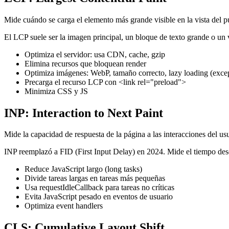
Mide cuándo se carga el elemento más grande visible en la vista del p
El LCP suele ser la imagen principal, un bloque de texto grande o un 
Optimiza el servidor: usa CDN, cache, gzip
Elimina recursos que bloquean render
Optimiza imágenes: WebP, tamaño correcto, lazy loading (excep
Precarga el recurso LCP con <link rel="preload">
Minimiza CSS y JS
INP: Interaction to Next Paint
Mide la capacidad de respuesta de la página a las interacciones del us
INP reemplazó a FID (First Input Delay) en 2024. Mide el tiempo desde
Reduce JavaScript largo (long tasks)
Divide tareas largas en tareas más pequeñas
Usa requestIdleCallback para tareas no críticas
Evita JavaScript pesado en eventos de usuario
Optimiza event handlers
CLS: Cumulative Layout Shift