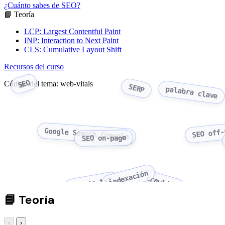
¿Cuánto sabes de SEO?
📘 Teoría
LCP: Largest Contentful Paint
INP: Interaction to Next Paint
CLS: Cumulative Layout Shift
Recursos del curso
SEO
Código del tema: web-vitals
SERP
palabra clave
SEO off-
Google Search Console
SEO on-page
indexación
crawling
robots.txt
📘
Teoría
‹
›