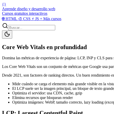
{}
Aprende diseño y desarrollo web
Cursos gratuitos interactivos
🌐
HTML
🎨
CSS
⚡
JS
+
Más cursos
Core Web Vitals en profundidad
Domina las métricas de experiencia de página: LCP, INP y CLS para s
Los Core Web Vitals son un conjunto de métricas que Google usa para m
Desde 2021, son factores de ranking directos. Un buen rendimiento en
Mide cuándo se carga el elemento más grande visible en la vista
El LCP suele ser la imagen principal, un bloque de texto grande
Optimiza el servidor: usa CDN, cache, gzip
Elimina recursos que bloquean render
Optimiza imágenes: WebP, tamaño correcto, lazy loading (excep
LCP: Largest Contentful Paint