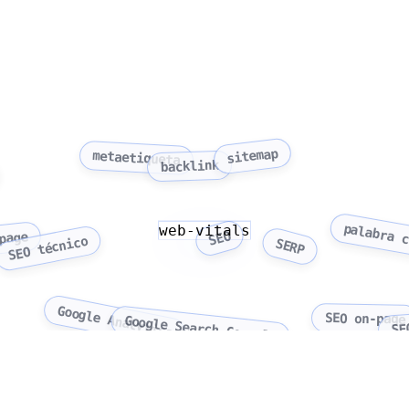
sitemap
metaetiqueta
backlink
palabra 
web-vitals
SEO
page
SEO técnico
SERP
Google Analytics
SEO on-page
Google Search Console
SE