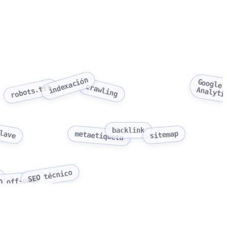
indexación
Google
crawling
robots.txt
Analyti
clave
backlink
sitemap
metaetiqueta
SEO técnico
O off-page