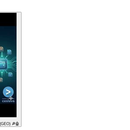
 (GEO) 🔎🤖