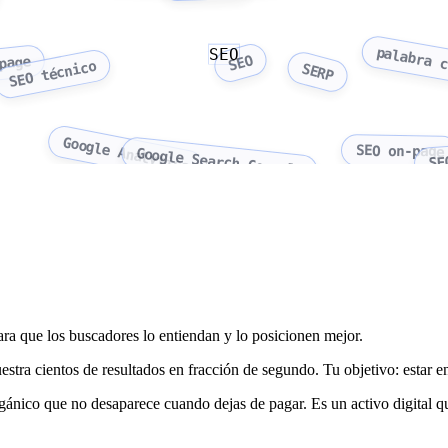
palabra 
SEO
SEO
page
SEO técnico
SERP
Google Analytics
SEO on-page
Google Search Console
SE
ra que los buscadores lo entiendan y lo posicionen mejor.
ra cientos de resultados en fracción de segundo. Tu objetivo: estar en
gánico que no desaparece cuando dejas de pagar. Es un activo digital q