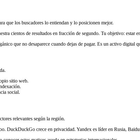
ra que los buscadores lo entiendan y lo posicionen mejor.
ra cientos de resultados en fracción de segundo. Tu objetivo: estar en
gánico que no desaparece cuando dejas de pagar. Es un activo digital q
da.
opio sitio web.
indexación.
ia social.
tores relevantes según la región.
ahoo. DuckDuckGo crece en privacidad. Yandex es líder en Rusia, Baidu
o conocer estos matices ayuda en estrategias internacionales.