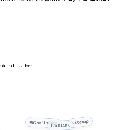
ento en buscadores.
sitemap
metaetiqueta
backlink