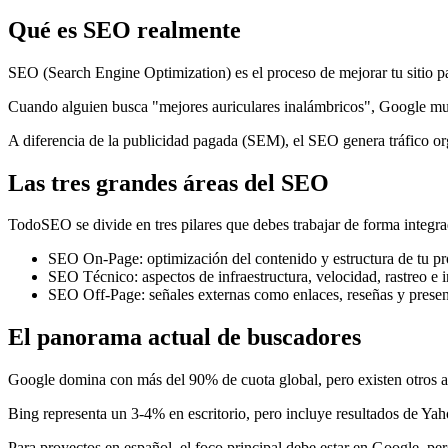
Qué es SEO realmente
SEO (Search Engine Optimization) es el proceso de mejorar tu sitio pa
Cuando alguien busca "mejores auriculares inalámbricos", Google muest
A diferencia de la publicidad pagada (SEM), el SEO genera tráfico or
Las tres grandes áreas del SEO
TodoSEO se divide en tres pilares que debes trabajar de forma integra
SEO On-Page: optimización del contenido y estructura de tu pr
SEO Técnico: aspectos de infraestructura, velocidad, rastreo e 
SEO Off-Page: señales externas como enlaces, reseñas y presenc
El panorama actual de buscadores
Google domina con más del 90% de cuota global, pero existen otros ac
Bing representa un 3-4% en escritorio, pero incluye resultados de Y
Para proyectos en español, el foco principal debe estar en Google, per