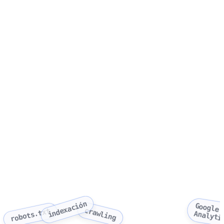
indexación
Google
crawling
robots.txt
Analyti