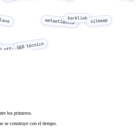
clave
backlink
sitemap
metaetiqueta
SEO técnico
O off-page
tre los primeros.
ue se construye con el tiempo.