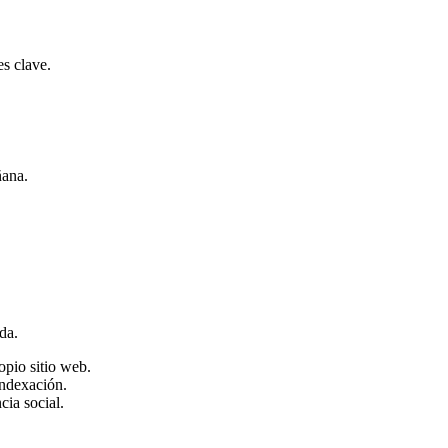
s clave.
ñana.
da.
opio sitio web.
indexación.
ia social.