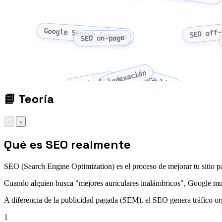
SEO off-
Google Search Console
SEO on-page
indexación
crawling
robots.txt
📘
Teoría
‹
›
Qué es SEO realmente
SEO (Search Engine Optimization) es el proceso de mejorar tu sitio pa
Cuando alguien busca "mejores auriculares inalámbricos", Google muest
A diferencia de la publicidad pagada (SEM), el SEO genera tráfico or
1