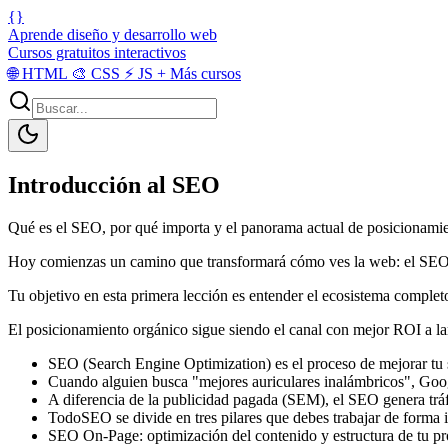
{}
Aprende diseño y desarrollo web
Cursos gratuitos interactivos
🌐
HTML
🎨
CSS
⚡
JS
+
Más cursos
Introducción al SEO
Qué es el SEO, por qué importa y el panorama actual de posicionami
Hoy comienzas un camino que transformará cómo ves la web: el SEO no
Tu objetivo en esta primera lección es entender el ecosistema completo
El posicionamiento orgánico sigue siendo el canal con mejor ROI a lar
SEO (Search Engine Optimization) es el proceso de mejorar tu s
Cuando alguien busca "mejores auriculares inalámbricos", Googl
A diferencia de la publicidad pagada (SEM), el SEO genera tráf
TodoSEO se divide en tres pilares que debes trabajar de forma 
SEO On-Page: optimización del contenido y estructura de tu pr