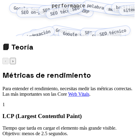
performance
palabra clave
backlink
SEO
SEO off-page
Google Search Console
sitem
SEO técnico
metaetiquet
SERP
SEO on-page
Google Analytics
SEO técnico
indexación
SEO on-page
Google Search Console
crawling
SEO off-page
robots.txt
📘
Teoría
‹
›
Métricas de rendimiento
Para entender el rendimiento, necesitas medir las métricas correctas.
Las más importantes son las Core
Web Vitals
.
1
LCP (Largest Contentful Paint)
Tiempo que tarda en cargar el elemento más grande visible.
Objetivo: menos de 2.5 segundos.