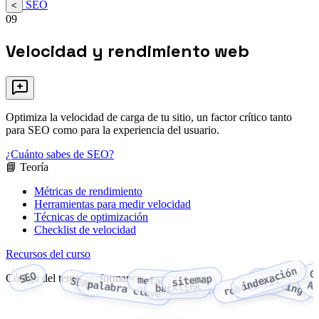
SEO
<
09
Velocidad y rendimiento web
Optimiza la velocidad de carga de tu sitio, un factor crítico tanto
para SEO como para la experiencia del usuario.
¿Cuánto sabes de SEO?
📘 Teoría
Métricas de rendimiento
Herramientas para medir velocidad
Técnicas de optimización
Checklist de velocidad
Recursos del curso
indexación
G
SEO
Código del tema: performance
sitemap
crawling
metaetiqueta
robots.txt
SERP
palabra clave
An
backlink