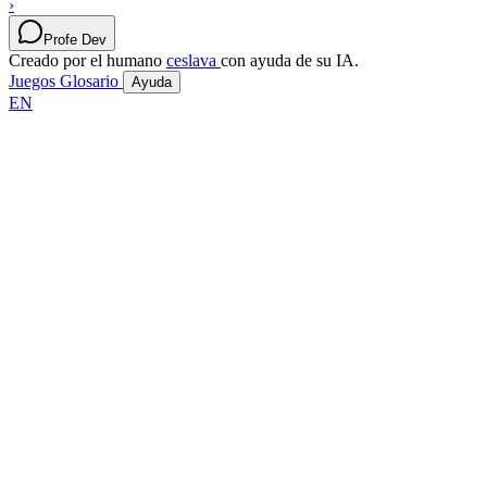
›
Profe Dev
Creado por el humano
ceslava
con ayuda de su IA.
Juegos
Glosario
Ayuda
EN