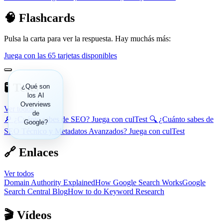
🧠 Flashcards
Pulsa la carta para ver la respuesta. Hay muchás más:
Juega con las 65 tarjetas disponibles
🧪 Tests
Resúmenes
¿Qué son
generados
los AI
Overviews
por
Ver todos
inteligencia
de
🔎 ¿Cuánto sabes de SEO? Juega con culTest
🔍 ¿Cuánto sabes de
Google?
artificial
SEO Técnico y Metadatos Avanzados? Juega con culTest
que
aparecen
en la parte
🔗 Enlaces
superior de
los
Ver todos
resultados
Domain Authority Explained
How Google Search Works
Google
de
Search Central Blog
How to do Keyword Research
búsqueda.
🎬 Vídeos