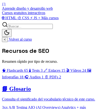
{}
Aprende diseño y desarrollo web
Cursos gratuitos interactivos
🌐
HTML
🎨
CSS
⚡
JS
+
Más cursos
Volver al curso
<
Recursos de SEO
Resumen rápido por tipo de recurso.
🧠 Flashcards
65
🧪 Tests
3
🔗 Enlaces
15
🎬 Vídeos
24
🖼️
Infografías
18
🎧 Audios
1
📄 PDFs
2
📘 Glosario
Consulta el significado del vocabulario técnico de este curso.
3xx
A/B Testing
AIO (AI Overviews)
Analytics
+ más