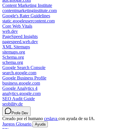
ads.google.com
Content Marketing Institute
contentmarketinginstitute.com
Google's Rater Guidelines
static.googleusercontent.com
Core Web Vitals
web.dev
PageSpeed Insights
pagespeed.web.dev
XML Sitemaps
sitemaps.org
Schema.org
schema.org
Google Search Console
search.google.com
Google Business Profile
business.google.com
Google Analytics 4
analytics.google.com
SEO Audit Guide
seobility.de
Profe Dev
Creado por el humano
ceslava
con ayuda de su IA.
Juegos
Glosario
Ayuda