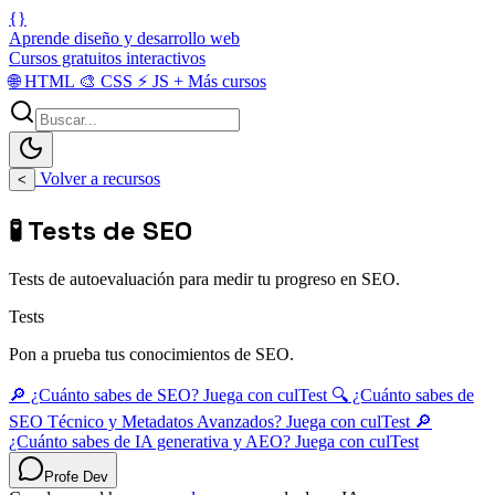
{}
Aprende diseño y desarrollo web
Cursos gratuitos interactivos
🌐
HTML
🎨
CSS
⚡
JS
+
Más cursos
Volver a recursos
<
🧪 Tests de SEO
Tests de autoevaluación para medir tu progreso en SEO.
Tests
Pon a prueba tus conocimientos de SEO.
🔎 ¿Cuánto sabes de SEO? Juega con culTest
🔍 ¿Cuánto sabes de
SEO Técnico y Metadatos Avanzados? Juega con culTest
🔎
¿Cuánto sabes de IA generativa y AEO? Juega con culTest
Profe Dev