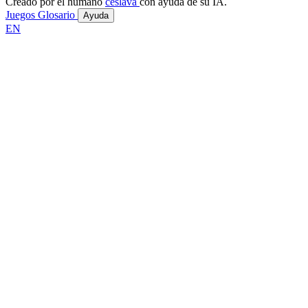
Creado por el humano
ceslava
con ayuda de su IA.
Juegos
Glosario
Ayuda
EN