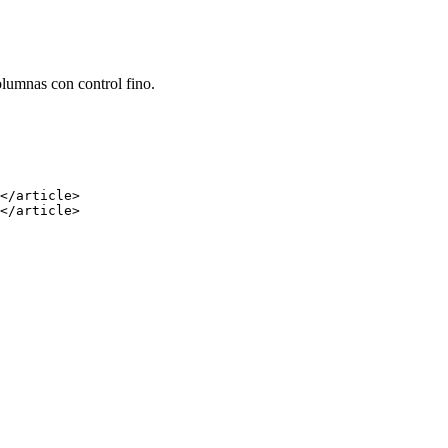
olumnas con control fino.
</
article
>
</
article
>