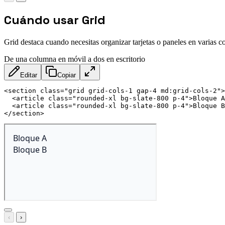
Cuándo usar Grid
Grid destaca cuando necesitas organizar tarjetas o paneles en varias c
De una columna en móvil a dos en escritorio
Editar
Copiar
<
section
class
=
"
grid grid-cols-1 gap-4 md:grid-cols-2
"
>
<
article
class
=
"
rounded-xl bg-slate-800 p-4
"
>
Bloque A
<
article
class
=
"
rounded-xl bg-slate-800 p-4
"
>
Bloque B
</
section
>
‹
›