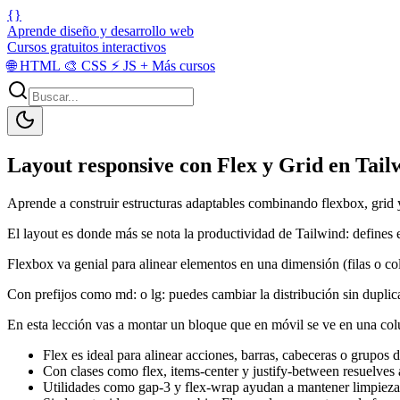
{}
Aprende diseño y desarrollo web
Cursos gratuitos interactivos
🌐
HTML
🎨
CSS
⚡
JS
+
Más cursos
Layout responsive con Flex y Grid en Tail
Aprende a construir estructuras adaptables combinando flexbox, grid y
El layout es donde más se nota la productividad de Tailwind: defines 
Flexbox va genial para alinear elementos en una dimensión (filas o co
Con prefijos como md: o lg: puedes cambiar la distribución sin duplic
En esta lección vas a montar un bloque que en móvil se ve en una col
Flex es ideal para alinear acciones, barras, cabeceras o grupos d
Con clases como flex, items-center y justify-between resuelves 
Utilidades como gap-3 y flex-wrap ayudan a mantener limpieza 