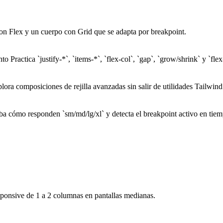
on Flex y un cuerpo con Grid que se adapta por breakpoint.
ento
Practica `justify-*`, `items-*`, `flex-col`, `gap`, `grow/shrink` y `fl
lora composiciones de rejilla avanzadas sin salir de utilidades Tailwind
 cómo responden `sm/md/lg/xl` y detecta el breakpoint activo en tiem
sponsive de 1 a 2 columnas en pantallas medianas.