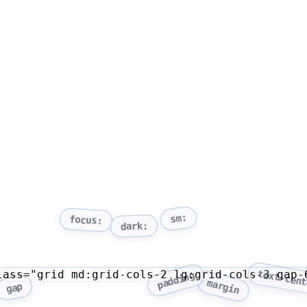
sm:
focus:
dark:
lass="grid md:grid-cols-2 lg:grid-cols-3 gap-
text-cen
padding
margin
gap