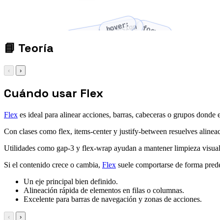
hover:
responsive design
focus:
📘
Teoría
‹
›
Cuándo usar Flex
Flex
es ideal para alinear acciones, barras, cabeceras o grupos donde el
Con clases como flex, items-center y justify-between resuelves alinea
Utilidades como gap-3 y flex-wrap ayudan a mantener limpieza visual
Si el contenido crece o cambia,
Flex
suele comportarse de forma prede
Un eje principal bien definido.
Alineación rápida de elementos en filas o columnas.
Excelente para barras de navegación y zonas de acciones.
‹
›