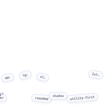
2xl:
lg:
xl:
md:
6"
ter
shadow
utility-first
rounded