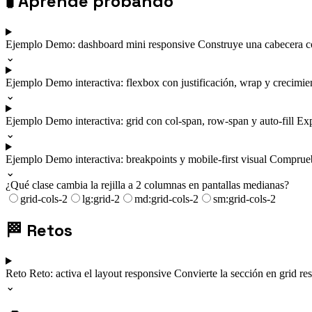
🧪
Aprende probando
Ejemplo
Demo: dashboard mini responsive
Construye una cabecera c
⌄
Ejemplo
Demo interactiva: flexbox con justificación, wrap y crecimi
⌄
Ejemplo
Demo interactiva: grid con col-span, row-span y auto-fill
Exp
⌄
Ejemplo
Demo interactiva: breakpoints y mobile-first visual
Comprueba
⌄
¿Qué clase cambia la rejilla a 2 columnas en pantallas medianas?
grid-cols-2
lg:grid-2
md:grid-cols-2
sm:grid-cols-2
🏁
Retos
Reto
Reto: activa el layout responsive
Convierte la sección en grid re
⌄