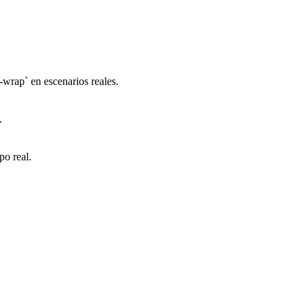
ex-wrap` en escenarios reales.
.
po real.