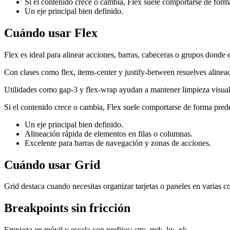
Si el contenido crece o cambia, Flex suele comportarse de forma
Un eje principal bien definido.
Cuándo usar Flex
Flex es ideal para alinear acciones, barras, cabeceras o grupos donde el
Con clases como flex, items-center y justify-between resuelves alinea
Utilidades como gap-3 y flex-wrap ayudan a mantener limpieza visual
Si el contenido crece o cambia, Flex suele comportarse de forma prede
Un eje principal bien definido.
Alineación rápida de elementos en filas o columnas.
Excelente para barras de navegación y zonas de acciones.
Cuándo usar Grid
Grid destaca cuando necesitas organizar tarjetas o paneles en varias c
Breakpoints sin fricción
Empieza en móvil y escala con prefijos: sm:, md:, lg:, xl:.