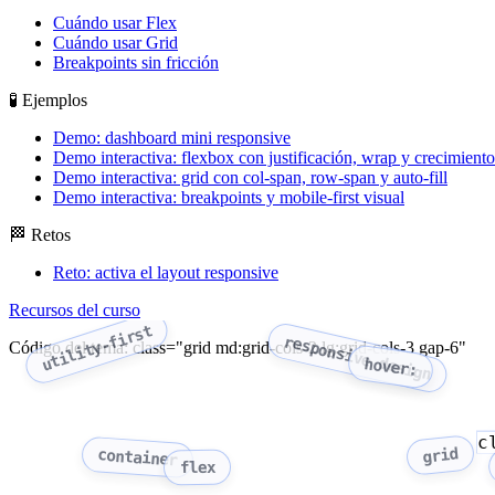
Cuándo usar Flex
Cuándo usar Grid
Breakpoints sin fricción
🧪 Ejemplos
Demo: dashboard mini responsive
Demo interactiva: flexbox con justificación, wrap y crecimiento
Demo interactiva: grid con col-span, row-span y auto-fill
Demo interactiva: breakpoints y mobile-first visual
🏁 Retos
Reto: activa el layout responsive
Recursos del curso
utility-first
responsive design
Código del tema: class="grid md:grid-cols-2 lg:grid-cols-3 gap-6"
hover:
c
grid
container
flex