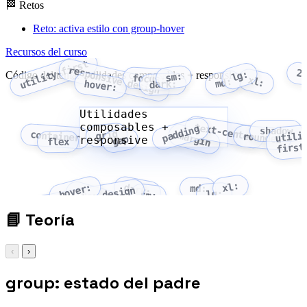
🏁 Retos
Reto: activa estilo con group-hover
Recursos del curso
utility-first
responsive design
2
lg:
Código del tema: Utilidades composables + responsive
sm:
focus:
xl:
md:
hover:
dark:
Utilidades
composables +
text-center
padding
shadow
grid
utili
container
margin
rounded
responsive
gap
flex
first
xl:
hover:
dark:
md:
responsive design
focus:
lg:
sm:
📘
Teoría
‹
›
group: estado del padre