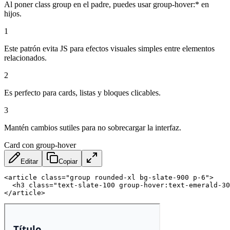
Al poner class group en el padre, puedes usar group-hover:* en
hijos.
1
Este patrón evita JS para efectos visuales simples entre elementos
relacionados.
2
Es perfecto para cards, listas y bloques clicables.
3
Mantén cambios sutiles para no sobrecargar la interfaz.
Card con group-hover
Editar
Copiar
<
article
class
=
"
group rounded-xl bg-slate-900 p-6
"
>
<
h3
class
=
"
text-slate-100 group-hover:text-emerald-30
</
article
>