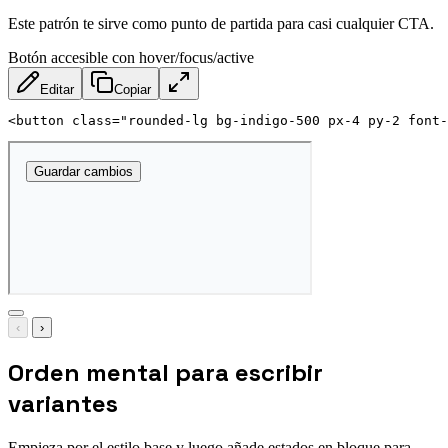
Este patrón te sirve como punto de partida para casi cualquier CTA.
Botón accesible con hover/focus/active
Editar
Copiar
<
button
class
=
"
rounded-lg bg-indigo-500 px-4 py-2 font-
‹
›
Orden mental para escribir
variantes
Empieza por el estilo base y luego añade estados en bloque para