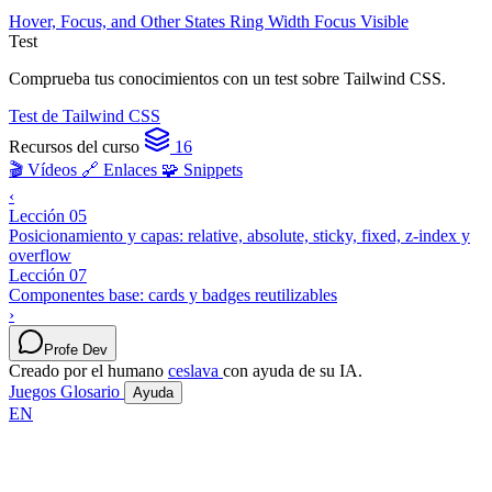
Hover, Focus, and Other States
Ring Width
Focus Visible
Test
Comprueba tus conocimientos con un test sobre Tailwind CSS.
Test de Tailwind CSS
Recursos del curso
16
🎬 Vídeos
🔗 Enlaces
🧩 Snippets
‹
Lección 05
Posicionamiento y capas: relative, absolute, sticky, fixed, z-index y
overflow
Lección 07
Componentes base: cards y badges reutilizables
›
Profe Dev
Creado por el humano
ceslava
con ayuda de su IA.
Juegos
Glosario
Ayuda
EN