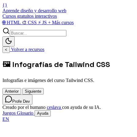
{}
Aprende diseño y desarrollo web
Cursos gratuitos interactivos
🌐
HTML
🎨
CSS
⚡
JS
+
Más cursos
Volver a recursos
<
🖼️ Infografías de Tailwind CSS
Infografías e imágenes del curso Tailwind CSS.
Anterior
Siguiente
Profe Dev
Creado por el humano
ceslava
con ayuda de su IA.
Juegos
Glosario
Ayuda
EN