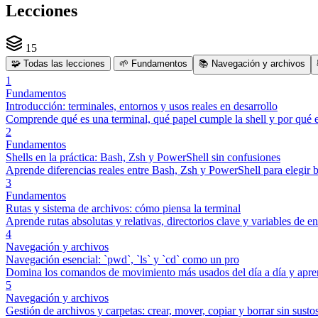
Lecciones
15
🧩
Todas las lecciones
🌱
Fundamentos
📚
Navegación y archivos
1
Fundamentos
Introducción: terminales, entornos y usos reales en desarrollo
Comprende qué es una terminal, qué papel cumple la shell y por qué es
2
Fundamentos
Shells en la práctica: Bash, Zsh y PowerShell sin confusiones
Aprende diferencias reales entre Bash, Zsh y PowerShell para elegir 
3
Fundamentos
Rutas y sistema de archivos: cómo piensa la terminal
Aprende rutas absolutas y relativas, directorios clave y variables de e
4
Navegación y archivos
Navegación esencial: `pwd`, `ls` y `cd` como un pro
Domina los comandos de movimiento más usados del día a día y aprend
5
Navegación y archivos
Gestión de archivos y carpetas: crear, mover, copiar y borrar sin susto