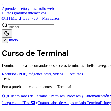
{}
Aprende diseño y desarrollo web
Cursos gratuitos interactivos
🌐
HTML
🎨
CSS
⚡
JS
+
Más cursos
Inicio
<
Curso de Terminal
Domina la línea de comandos desde cero: terminales, shells, navegació
Recursos (PDF, imágenes, tests, vídeos...)
Recursos
Tests
Pon a prueba tus conocimientos de Terminal.
⚙️ ¿Cuánto sabes de Terminal: Permisos, Procesos y Automatización?
Juega con culTest
⌨️ ¿Cuánto sabes de Atajos teclado Terminal? Jue