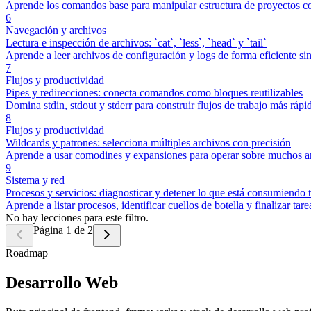
Aprende los comandos base para manipular estructura de proyectos con
6
Navegación y archivos
Lectura e inspección de archivos: `cat`, `less`, `head` y `tail`
Aprende a leer archivos de configuración y logs de forma eficiente sin 
7
Flujos y productividad
Pipes y redirecciones: conecta comandos como bloques reutilizables
Domina stdin, stdout y stderr para construir flujos de trabajo más rápi
8
Flujos y productividad
Wildcards y patrones: selecciona múltiples archivos con precisión
Aprende a usar comodines y expansiones para operar sobre muchos arc
9
Sistema y red
Procesos y servicios: diagnosticar y detener lo que está consumiendo 
Aprende a listar procesos, identificar cuellos de botella y finalizar ta
No hay lecciones para este filtro.
Página 1 de 2
Roadmap
Desarrollo Web