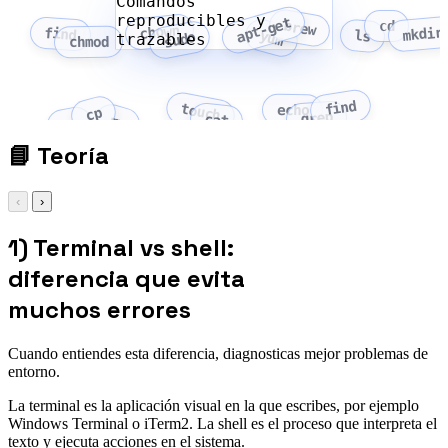
Comandos
reproducibles y
apt-get
brew
cd
chown
mkdir
find
yum
ls
sudo
trazables
chmod
find
touch
echo
cp
grep
cat
mv
rm
📘
Teoría
‹
›
1) Terminal vs shell:
diferencia que evita
muchos errores
Cuando entiendes esta diferencia, diagnosticas mejor problemas de
entorno.
La terminal es la aplicación visual en la que escribes, por ejemplo
Windows Terminal o iTerm2. La shell es el proceso que interpreta el
texto y ejecuta acciones en el sistema.