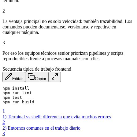
terminal.
2
La ventaja principal no es solo velocidad: también trazabilidad. Los
comandos pueden documentarse, versionarse y repetirse en
cualquier máquina.
3
Por eso los equipos técnicos senior priorizan pipelines y scripts
reproducibles frente a procesos manuales con clics.
Secuencia típica de trabajo frontend
Editar
Copiar
npm install

npm run lint

npm test

npm run build
1
1) Terminal vs shell: diferencia que evita muchos errores
2
2) Entornos comunes en el trabajo diario
3