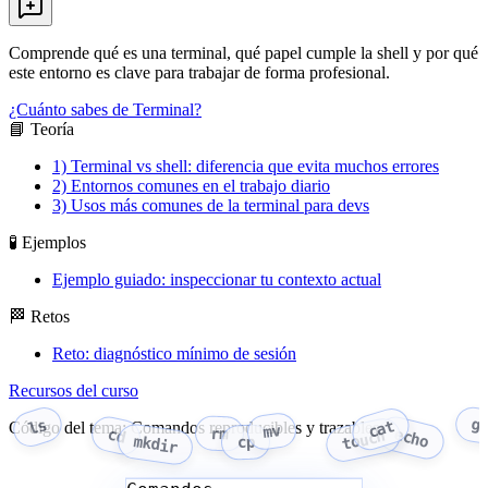
Comprende qué es una terminal, qué papel cumple la shell y por qué
este entorno es clave para trabajar de forma profesional.
¿Cuánto sabes de Terminal?
📘 Teoría
1) Terminal vs shell: diferencia que evita muchos errores
2) Entornos comunes en el trabajo diario
3) Usos más comunes de la terminal para devs
🧪 Ejemplos
Ejemplo guiado: inspeccionar tu contexto actual
🏁 Retos
Reto: diagnóstico mínimo de sesión
Recursos del curso
g
ls
cat
Código del tema: Comandos reproducibles y trazables
mv
rm
echo
cd
touch
mkdir
cp