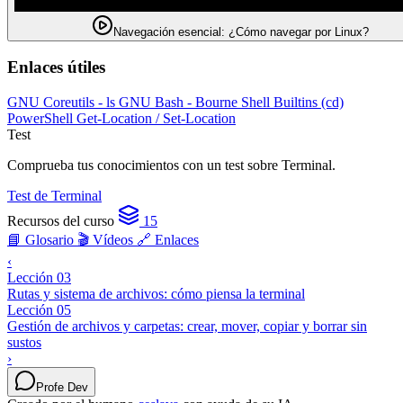
Navegación esencial: ¿Cómo navegar por Linux?
Enlaces útiles
GNU Coreutils - ls
GNU Bash - Bourne Shell Builtins (cd)
PowerShell Get-Location / Set-Location
Test
Comprueba tus conocimientos con un test sobre Terminal.
Test de Terminal
Recursos del curso
15
📘 Glosario
🎬 Vídeos
🔗 Enlaces
‹
Lección 03
Rutas y sistema de archivos: cómo piensa la terminal
Lección 05
Gestión de archivos y carpetas: crear, mover, copiar y borrar sin
sustos
›
Profe Dev