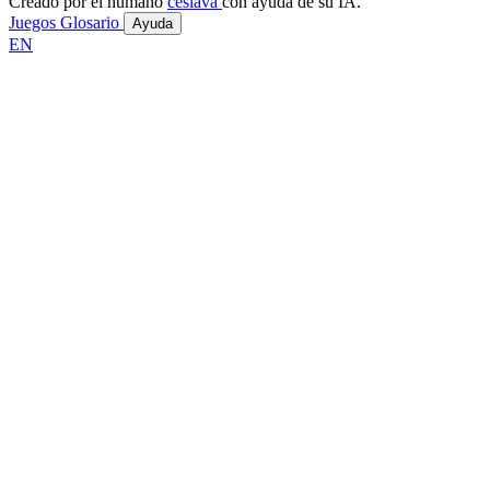
Creado por el humano
ceslava
con ayuda de su IA.
Juegos
Glosario
Ayuda
EN