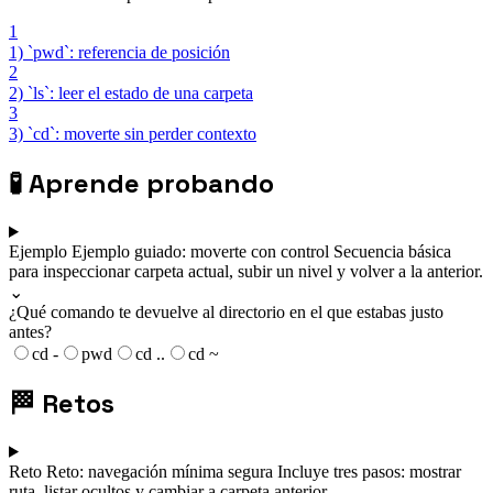
1
1) `pwd`: referencia de posición
2
2) `ls`: leer el estado de una carpeta
3
3) `cd`: moverte sin perder contexto
🧪
Aprende probando
Ejemplo
Ejemplo guiado: moverte con control
Secuencia básica
para inspeccionar carpeta actual, subir un nivel y volver a la anterior.
⌄
¿Qué comando te devuelve al directorio en el que estabas justo
antes?
cd -
pwd
cd ..
cd ~
🏁
Retos
Reto
Reto: navegación mínima segura
Incluye tres pasos: mostrar
ruta, listar ocultos y cambiar a carpeta anterior.