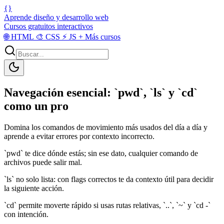
{}
Aprende diseño y desarrollo web
Cursos gratuitos interactivos
🌐
HTML
🎨
CSS
⚡
JS
+
Más cursos
Navegación esencial: `pwd`, `ls` y `cd`
como un pro
Domina los comandos de movimiento más usados del día a día y
aprende a evitar errores por contexto incorrecto.
`pwd` te dice dónde estás; sin ese dato, cualquier comando de
archivos puede salir mal.
`ls` no solo lista: con flags correctos te da contexto útil para decidir
la siguiente acción.
`cd` permite moverte rápido si usas rutas relativas, `..`, `~` y `cd -`
con intención.