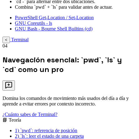
`cd -` para alternar entre dos ubicaciones.
Combina `pwd` + `ls` para validar antes de actuar.
PowerShell Get-Location / Set-Location
GNU Coreutils - ls
GNU Bash - Bourne Shell Builtins (cd)
Terminal
<
04
Navegación esencial: `pwd`, `ls` y
`cd` como un pro
Domina los comandos de movimiento más usados del día a día y
aprende a evitar errores por contexto incorrecto.
¿Cuánto sabes de Terminal?
📘 Teoría
1) `pwd`: referencia de posición
2) `ls`: leer el estado de una carpeta