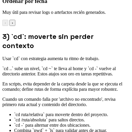
Ordenar por fecha
Muy útil para revisar logs o artefactos recién generados.
‹
›
3) `cd`: moverte sin perder
contexto
Usar `cd` con estrategia aumenta tu ritmo de trabajo.
`cd ..` sube un nivel, `cd ~` te lleva al home y `cd -` vuelve al
directorio anterior. Estos atajos son oro en tareas repetitivas.
En scripts, evita depender de la carpeta desde la que se ejecuta el
comando; define rutas de forma explícita para mayor robustez.
Cuando un comando falla por 'archivo no encontrado', revisa
primero ruta actual y contenido del directorio.
`cd ruta/relativa` para moverte dentro del proyecto.
`cd /ruta/absoluta` para saltos directos.
`cd -` para alternar entre dos ubicaciones.
Combina `pwd` + `ls` para validar antes de actuar.