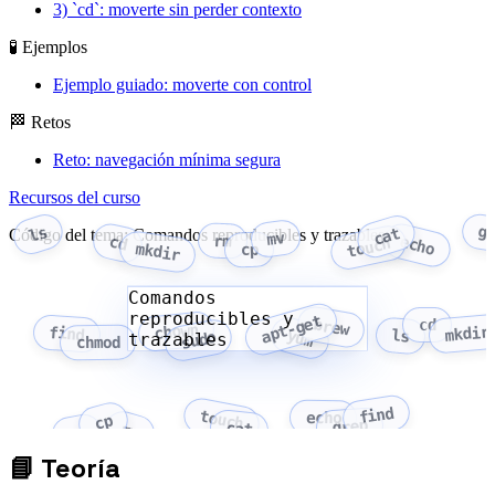
3) `cd`: moverte sin perder contexto
🧪 Ejemplos
Ejemplo guiado: moverte con control
🏁 Retos
Reto: navegación mínima segura
Recursos del curso
g
ls
cat
Código del tema: Comandos reproducibles y trazables
mv
rm
echo
cd
touch
mkdir
cp
Comandos
reproducibles y
apt-get
brew
cd
chown
mkdir
find
yum
ls
sudo
trazables
chmod
find
touch
echo
cp
grep
cat
mv
rm
📘
Teoría