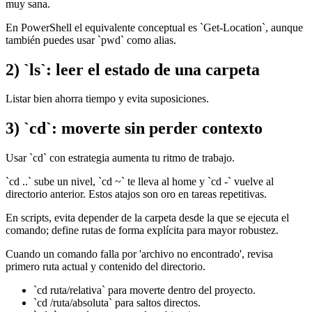
muy sana.
En PowerShell el equivalente conceptual es `Get-Location`, aunque
también puedes usar `pwd` como alias.
2) `ls`: leer el estado de una carpeta
Listar bien ahorra tiempo y evita suposiciones.
3) `cd`: moverte sin perder contexto
Usar `cd` con estrategia aumenta tu ritmo de trabajo.
`cd ..` sube un nivel, `cd ~` te lleva al home y `cd -` vuelve al
directorio anterior. Estos atajos son oro en tareas repetitivas.
En scripts, evita depender de la carpeta desde la que se ejecuta el
comando; define rutas de forma explícita para mayor robustez.
Cuando un comando falla por 'archivo no encontrado', revisa
primero ruta actual y contenido del directorio.
`cd ruta/relativa` para moverte dentro del proyecto.
`cd /ruta/absoluta` para saltos directos.