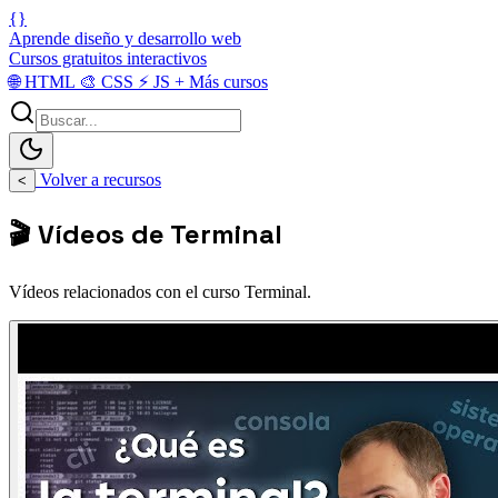
{}
Aprende diseño y desarrollo web
Cursos gratuitos interactivos
🌐
HTML
🎨
CSS
⚡
JS
+
Más cursos
Volver a recursos
<
🎬 Vídeos de Terminal
Vídeos relacionados con el curso Terminal.