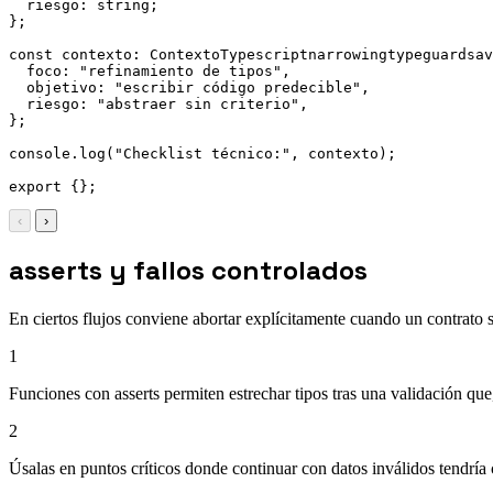
riesgo
:
 string
;
}
;
const
contexto
:
 ContextoTypescriptnarrowingtypeguardsav
foco
:
"refinamiento de tipos"
,
objetivo
:
"escribir código predecible"
,
riesgo
:
"abstraer sin criterio"
,
}
;
console
.
log
(
"Checklist técnico:"
,
 contexto
)
;
export
{
}
;
‹
›
asserts y fallos controlados
En ciertos flujos conviene abortar explícitamente cuando un contrato 
1
Funciones con asserts permiten estrechar tipos tras una validación que, 
2
Úsalas en puntos críticos donde continuar con datos inválidos tendría c