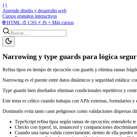
{}
Aprende diseño y desarrollo web
Cursos gratuitos interactivos
🌐
HTML
🎨
CSS
⚡
JS
+
Más cursos
Narrowing y type guards para lógica segu
Refina tipos en tiempo de ejecución con guards y elimina ramas frágil
Narrowing es el puente entre datos dinámicos y seguridad estática: con
Type guards bien diseñados eliminan condicionales repetitivos y centr
Este tema es crítico cuando trabajas con APIs externas, formularios y 
Dominarlo evita tanto casts peligrosos como validaciones dispersas dif
TypeScript refina tipos según ramas de ejecución; entenderlo te
Checks con typeof, in, instanceof y comparaciones discriminante
Cuando una rama valida correctamente, dentro de ella puedes tra