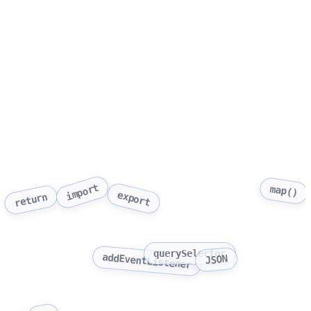
import
map()
export
return
querySelector
addEventListener
JSON