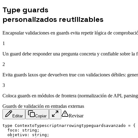
Type guards
personalizados reutilizables
Encapsular validaciones en guards evita repetir lógica de comprobació
1
Un guard debe responder una pregunta concreta y confiable sobre la f
2
Evita guards laxos que devuelven true con validaciones débiles: generan
3
Coloca guards en módulos de frontera (normalización de API, parsing 
Guards de validación en entradas externas
Revisar
Editar
Copiar
type ContextoTypescriptnarrowingtypeguardsavanzado 
=
{
foco
:
 string
;
objetivo
:
 string
;