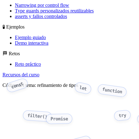
Narrowing por control flow
Type guards personalizados reutilizables
asserts y fallos controlados
🧪 Ejemplos
Ejemplo guiado
Demo interactiva
🏁 Retos
Reto práctico
Recursos del curso
const
Código del tema: refinamiento de tipos
let
function
try
filter()
Promise