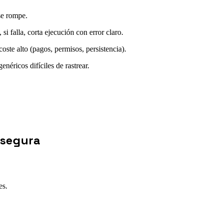
se rompe.
si falla, corta ejecución con error claro.
oste alto (pagos, permisos, persistencia).
néricos difíciles de rastrear.
 segura
es.