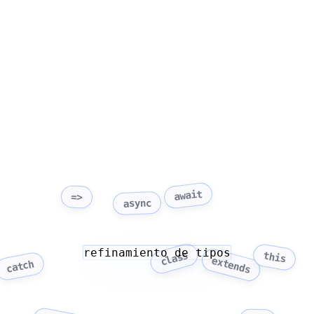
await
=>
async
refinamiento de tipos
class
this
extends
catch