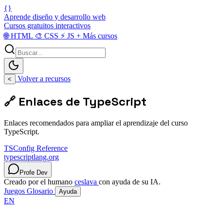
{}
Aprende diseño y desarrollo web
Cursos gratuitos interactivos
🌐
HTML
🎨
CSS
⚡
JS
+
Más cursos
Volver a recursos
<
🔗 Enlaces de TypeScript
Enlaces recomendados para ampliar el aprendizaje del curso
TypeScript.
TSConfig Reference
typescriptlang.org
Profe Dev
Creado por el humano
ceslava
con ayuda de su IA.
Juegos
Glosario
Ayuda
EN