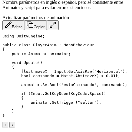
Nombra parámetros en inglés o español, pero sé consistente entre
Animator y script para evitar errores silenciosos.
Actualizar parámetros de animación
Editar
Copiar
using UnityEngine;

public class PlayerAnim : MonoBehaviour

{

    public Animator animator;

    void Update()

    {

        float moveX = Input.GetAxisRaw("Horizontal");

        bool caminando = Mathf.Abs(moveX) > 0.01f;

        animator.SetBool("estaCaminando", caminando);

        if (Input.GetKeyDown(KeyCode.Space))

        {

            animator.SetTrigger("saltar");

        }

    }

‹
›