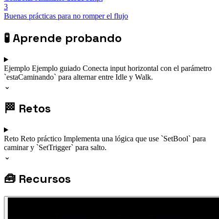
3
Buenas prácticas para no romper el flujo
🧪
Aprende probando
Ejemplo
Ejemplo guiado
Conecta input horizontal con el parámetro
`estaCaminando` para alternar entre Idle y Walk.
⌄
🏁
Retos
Reto
Reto práctico
Implementa una lógica que use `SetBool` para
caminar y `SetTrigger` para salto.
⌄
🧰
Recursos