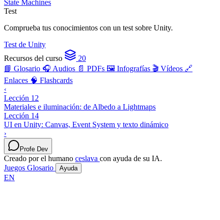
State Machines
Test
Comprueba tus conocimientos con un test sobre Unity.
Test de Unity
Recursos del curso
20
📘 Glosario
🎧 Audios
📄 PDFs
🖼️ Infografías
🎬 Vídeos
🔗
Enlaces
🧠 Flashcards
‹
Lección 12
Materiales e iluminación: de Albedo a Lightmaps
Lección 14
UI en Unity: Canvas, Event System y texto dinámico
›
Profe Dev
Creado por el humano
ceslava
con ayuda de su IA.
Juegos
Glosario
Ayuda
EN