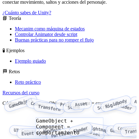
conectar movimiento, saltos y acciones del personaje.
¿Cuánto sabes de Unity?
📘 Teoría
Mecanim como máquina de estados
Controlar Animator desde script
Buenas prácticas para no romper el flujo
🧪 Ejemplos
Ejemplo guiado
🏁 Retos
Reto práctico
Recursos del curso
GameObject
Rigidbody
A
Código del tema: GameObject + Component = comportamiento
Component
Asset
Collider
Prefab
Script
Transform
Scene
GameObject +
Component =
Lightmap
Shader
Componen
Particle System
NavMesh
Material
Trans
UI Canvas
GameObject
comportamiento
Event System