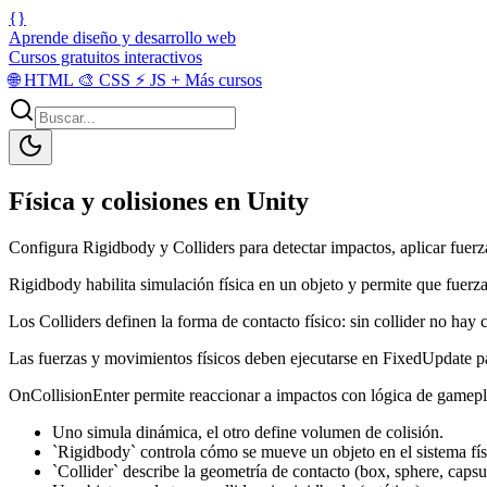
{}
Aprende diseño y desarrollo web
Cursos gratuitos interactivos
🌐
HTML
🎨
CSS
⚡
JS
+
Más cursos
Física y colisiones en Unity
Configura Rigidbody y Colliders para detectar impactos, aplicar fuerza
Rigidbody habilita simulación física en un objeto y permite que fuerz
Los Colliders definen la forma de contacto físico: sin collider no hay c
Las fuerzas y movimientos físicos deben ejecutarse en FixedUpdate p
OnCollisionEnter permite reaccionar a impactos con lógica de gamepla
Uno simula dinámica, el otro define volumen de colisión.
`Rigidbody` controla cómo se mueve un objeto en el sistema fís
`Collider` describe la geometría de contacto (box, sphere, capsul