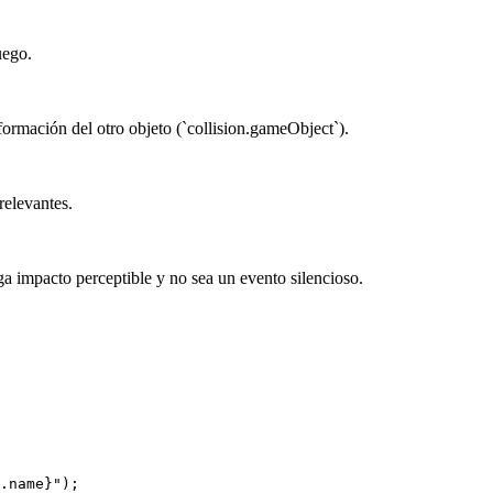
uego.
nformación del otro objeto (`collision.gameObject`).
rrelevantes.
ga impacto perceptible y no sea un evento silencioso.
.name}");
