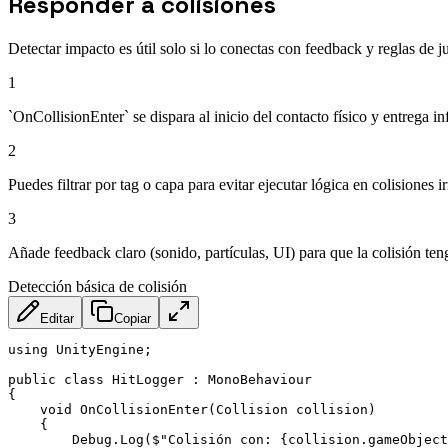
Responder a colisiones
Detectar impacto es útil solo si lo conectas con feedback y reglas de j
1
`OnCollisionEnter` se dispara al inicio del contacto físico y entrega i
2
Puedes filtrar por tag o capa para evitar ejecutar lógica en colisiones i
3
Añade feedback claro (sonido, partículas, UI) para que la colisión ten
Detección básica de colisión
Editar
Copiar
using UnityEngine;

public class HitLogger : MonoBehaviour

{

    void OnCollisionEnter(Collision collision)

    {

        Debug.Log($"Colisión con: {collision.gameObject