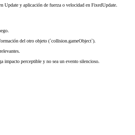
en Update y aplicación de fuerza o velocidad en FixedUpdate.
uego.
nformación del otro objeto (`collision.gameObject`).
rrelevantes.
ga impacto perceptible y no sea un evento silencioso.