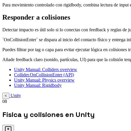
Para movimiento controlado con rigidbody, combina lectura de input 
Responder a colisiones
Detectar impacto es útil solo si lo conectas con feedback y reglas de j
`OnCollisionEnter` se dispara al inicio del contacto físico y entrega i
Puedes filtrar por tag o capa para evitar ejecutar lógica en colisiones i
Añade feedback claro (sonido, partículas, UI) para que la colisión ten
Unity Manual: Colliders overview
Collider.OnCollisionEnter (API)
Unity Manual: Physics overview
Unity Manual: Rigidbody
Unity
<
08
Física y colisiones en Unity