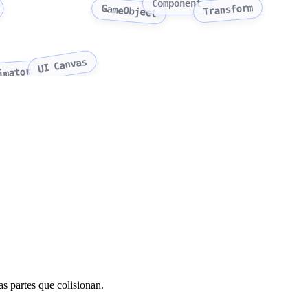
Component
Transform
GameObject
UI Canvas
imator
as partes que colisionan.