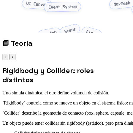
NavMesh
UI Canvas
Event System
Scene
Asset
Prefab
📘
Teoría
‹
›
Rigidbody y Collider: roles
distintos
Uno simula dinámica, el otro define volumen de colisión.
`Rigidbody` controla cómo se mueve un objeto en el sistema físico: ma
`Collider` describe la geometría de contacto (box, sphere, capsule, mes
Un objeto puede tener collider sin rigidbody (estático), pero para diná