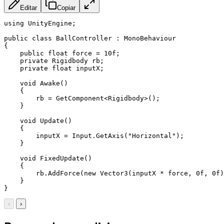
Editar
Copiar
using UnityEngine;

public class BallController : MonoBehaviour

{

    public float force = 10f;

    private Rigidbody rb;

    private float inputX;

    void Awake()

    {

        rb = GetComponent
<
Rigidbody
>
();

    }

    void Update()

    {

        inputX = Input.GetAxis("Horizontal");

    }

    void FixedUpdate()

    {

        rb.AddForce(new Vector3(inputX * force, 0f, 0f)
    }

‹
›