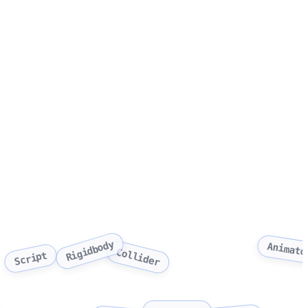
Rigidbody
Animato
Collider
Script