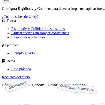
Configura Rigidbody y Colliders para detectar impactos, aplicar fuerza
¿Cuánto sabes de Unity?
📘 Teoría
Rigidbody y Collider: roles distintos
Aplicar fuerzas sin romper consistencia
Responder a colisiones
🧪 Ejemplos
Ejemplo guiado
🏁 Retos
Reto práctico
Recursos del curso
GameObject
Código del tema: Rigidbody + Collider = fisica de juego
Component
Transform