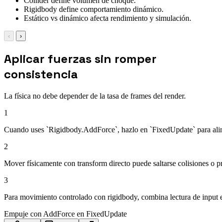
Collider define volumen de choque.
Rigidbody define comportamiento dinámico.
Estático vs dinámico afecta rendimiento y simulación.
‹
›
Aplicar fuerzas sin romper
consistencia
La física no debe depender de la tasa de frames del render.
1
Cuando uses `Rigidbody.AddForce`, hazlo en `FixedUpdate` para alinea
2
Mover físicamente con transform directo puede saltarse colisiones o p
3
Para movimiento controlado con rigidbody, combina lectura de input 
Empuje con AddForce en FixedUpdate