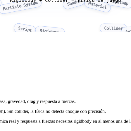
Rigidbody + Collider = fisica de juego
Lightmap
Shader
Particle System
Material
Script
Collider
An
Rigidbody
sa, gravedad, drag y respuesta a fuerzas.
h). Sin collider, la física no detecta choque con precisión.
mica real y respuesta a fuerzas necesitas rigidbody en al menos una de l