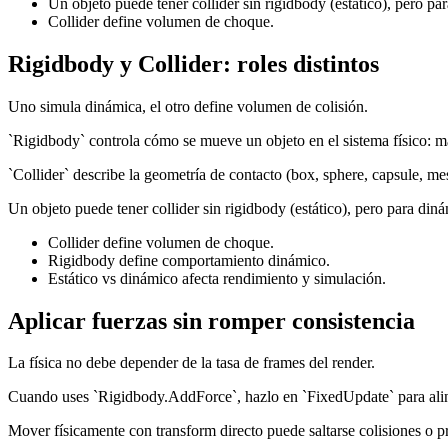
Un objeto puede tener collider sin rigidbody (estático), pero pa
Collider define volumen de choque.
Rigidbody y Collider: roles distintos
Uno simula dinámica, el otro define volumen de colisión.
`Rigidbody` controla cómo se mueve un objeto en el sistema físico: ma
`Collider` describe la geometría de contacto (box, sphere, capsule, mes
Un objeto puede tener collider sin rigidbody (estático), pero para diná
Collider define volumen de choque.
Rigidbody define comportamiento dinámico.
Estático vs dinámico afecta rendimiento y simulación.
Aplicar fuerzas sin romper consistencia
La física no debe depender de la tasa de frames del render.
Cuando uses `Rigidbody.AddForce`, hazlo en `FixedUpdate` para alinea
Mover físicamente con transform directo puede saltarse colisiones o p