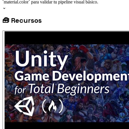
`material.color` para validar tu pipeline visual básico.
⌄
🧰
Recursos