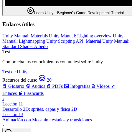
Learn Unity - Beginner's Game Development Tutorial
Enlaces útiles
Unity Manual: Materials
Unity Manual: Lighting overview
Unity
Manual: Lightmapping
Unity Scripting API: Material
Unity Manual:
Standard Shader Albedo
Test
Comprueba tus conocimientos con un test sobre Unity.
Test de Unity
Recursos del curso
20
📘 Glosario
🎧 Audios
📄 PDFs
🖼️ Infografías
🎬 Vídeos
🔗
Enlaces
🧠 Flashcards
‹
Lección 11
Desarrollo 2D: sprites, capas y física 2D
Lección 13
Animación con Mecanim: estados y transiciones
›