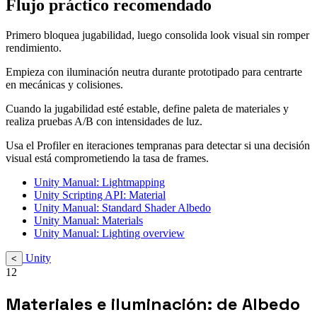
Flujo práctico recomendado
Primero bloquea jugabilidad, luego consolida look visual sin romper
rendimiento.
Empieza con iluminación neutra durante prototipado para centrarte
en mecánicas y colisiones.
Cuando la jugabilidad esté estable, define paleta de materiales y
realiza pruebas A/B con intensidades de luz.
Usa el Profiler en iteraciones tempranas para detectar si una decisión
visual está comprometiendo la tasa de frames.
Unity Manual: Lightmapping
Unity Scripting API: Material
Unity Manual: Standard Shader Albedo
Unity Manual: Materials
Unity Manual: Lighting overview
Unity
<
12
Materiales e iluminación: de Albedo