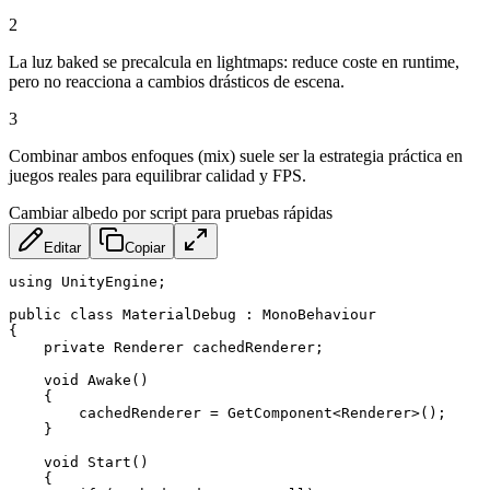
2
La luz baked se precalcula en lightmaps: reduce coste en runtime,
pero no reacciona a cambios drásticos de escena.
3
Combinar ambos enfoques (mix) suele ser la estrategia práctica en
juegos reales para equilibrar calidad y FPS.
Cambiar albedo por script para pruebas rápidas
Editar
Copiar
using UnityEngine;

public class MaterialDebug : MonoBehaviour

{

    private Renderer cachedRenderer;

    void Awake()

    {

        cachedRenderer = GetComponent
<
Renderer
>
();

    }

    void Start()

    {
