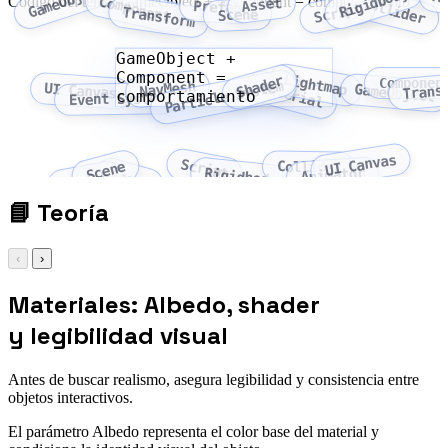
GameObject
Rigidbody
A
Código del tema: GameObject + Component = comportamiento
Component
Asset
Collider
Prefab
Script
Transform
Scene
GameObject +
Component =
Lightmap
Shader
Componen
Particle System
NavMesh
Material
Trans
UI Canvas
GameObject
comportamiento
Event System
UI Canvas
Script
Scene
Collider
Animator
Rigidbody
Asset
Prefab
📘
Teoría
‹
›
Materiales: Albedo, shader
y legibilidad visual
Antes de buscar realismo, asegura legibilidad y consistencia entre
objetos interactivos.
El parámetro Albedo representa el color base del material y