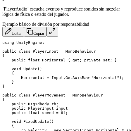
`PlayerAudio` escucha eventos y reproduce sonidos sin mezclar
lógica de física o estado del jugador.
Ejemplo básico de división por responsabilidad
Editar
Copiar
using UnityEngine;

public class PlayerInput : MonoBehaviour

{

    public float Horizontal { get; private set; }

    void Update()

    {

        Horizontal = Input.GetAxisRaw("Horizontal");

    }

}

public class PlayerMovement : MonoBehaviour

{

    public Rigidbody rb;

    public PlayerInput input;

    public float speed = 6f;

    void FixedUpdate()

    {

        rb.velocity = new Vector3(input.Horizontal * sp