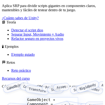
Aplica SRP para dividir scripts gigantes en componentes claros,
mantenibles y fáciles de testear dentro de tu juego.
¿Cuánto sabes de Unity?
📘 Teoría
Detectar el script dios
Separar Input, Movimiento y Audio
Refactor seguro en proyectos vivos
🧪 Ejemplos
Ejemplo guiado
🏁 Retos
Reto práctico
Recursos del curso
GameObject
Rigidbody
A
Código del tema: GameObject + Component = comportamiento
Component
Asset
Collider
Prefab
Script
Transform
Scene
GameObject +
Component =