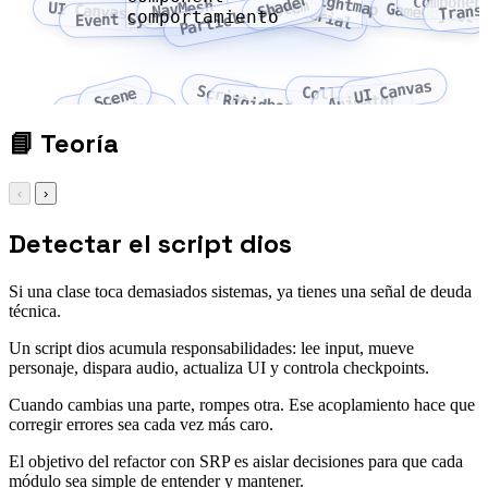
Lightmap
Shader
Componen
Particle System
NavMesh
Material
Trans
UI Canvas
GameObject
comportamiento
Event System
UI Canvas
Script
Scene
Collider
Animator
Rigidbody
Asset
Prefab
📘
Teoría
‹
›
Detectar el script dios
Si una clase toca demasiados sistemas, ya tienes una señal de deuda
técnica.
Un script dios acumula responsabilidades: lee input, mueve
personaje, dispara audio, actualiza UI y controla checkpoints.
Cuando cambias una parte, rompes otra. Ese acoplamiento hace que
corregir errores sea cada vez más caro.
El objetivo del refactor con SRP es aislar decisiones para que cada
módulo sea simple de entender y mantener.