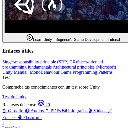
Learn Unity - Beginner's Game Development Tutorial
Enlaces útiles
Single-responsibility principle (SRP)
C# object-oriented
programming fundamentals
Architectural principles (Microsoft)
Unity Manual: MonoBehaviour
Game Programming Patterns
Test
Comprueba tus conocimientos con un test sobre Unity.
Test de Unity
Recursos del curso
20
📘 Glosario
🎧 Audios
📄 PDFs
🖼️ Infografías
🎬 Vídeos
🔗
Enlaces
🧠 Flashcards
‹
Lección 14