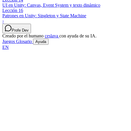
UI en Unity: Canvas, Event System y texto dinámico
Lección 16
Patrones en Unity: Singleton y State Machine
›
Profe Dev
Creado por el humano
ceslava
con ayuda de su IA.
Juegos
Glosario
Ayuda
EN