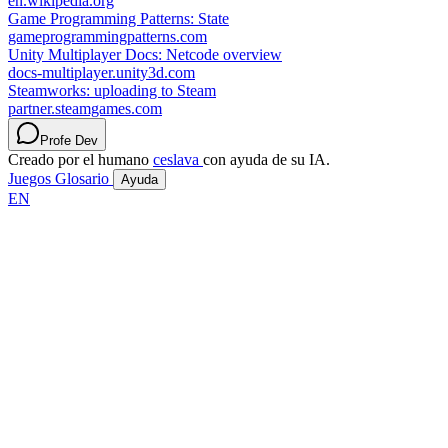
en.wikipedia.org
Game Programming Patterns: State
gameprogrammingpatterns.com
Unity Multiplayer Docs: Netcode overview
docs-multiplayer.unity3d.com
Steamworks: uploading to Steam
partner.steamgames.com
Profe Dev
Creado por el humano
ceslava
con ayuda de su IA.
Juegos
Glosario
Ayuda
EN