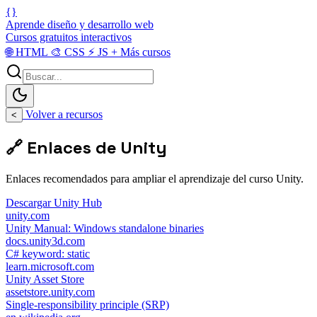
{}
Aprende diseño y desarrollo web
Cursos gratuitos interactivos
🌐
HTML
🎨
CSS
⚡
JS
+
Más cursos
Volver a recursos
<
🔗 Enlaces de Unity
Enlaces recomendados para ampliar el aprendizaje del curso Unity.
Descargar Unity Hub
unity.com
Unity Manual: Windows standalone binaries
docs.unity3d.com
C# keyword: static
learn.microsoft.com
Unity Asset Store
assetstore.unity.com
Single-responsibility principle (SRP)