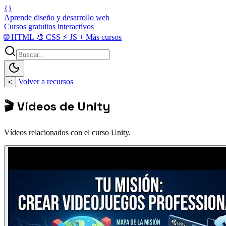
{}
Aprende diseño y desarrollo web
Cursos gratuitos interactivos
🌐
HTML
🎨
CSS
⚡
JS
+
Más cursos
Volver a recursos
<
🎬 Vídeos de Unity
Vídeos relacionados con el curso Unity.