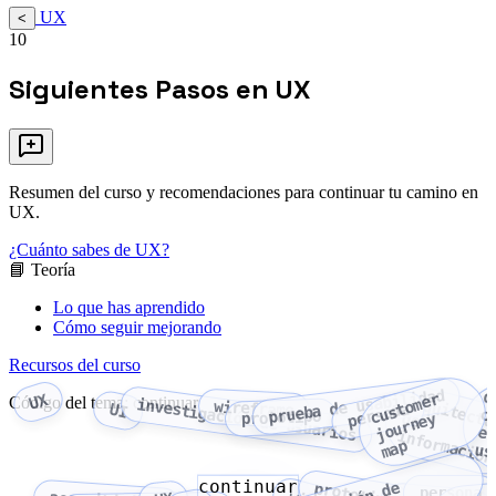
UX
<
10
Siguientes Pasos en UX
Resumen del curso y recomendaciones para continuar tu camino en
UX.
¿Cuánto sabes de UX?
📘 Teoría
Lo que has aprendido
Cómo seguir mejorando
Recursos del curso
prueba de usabilidad
d
c
e
u
s
t
o
m
e
r
j
o
u
r
n
e
m
a
UX
arquitectu
d
Código del tema: continuar
investigación de usuarios
wireframe
persona
UI
prototipo
c
y
información
p
us
continuar
prototipo
persona