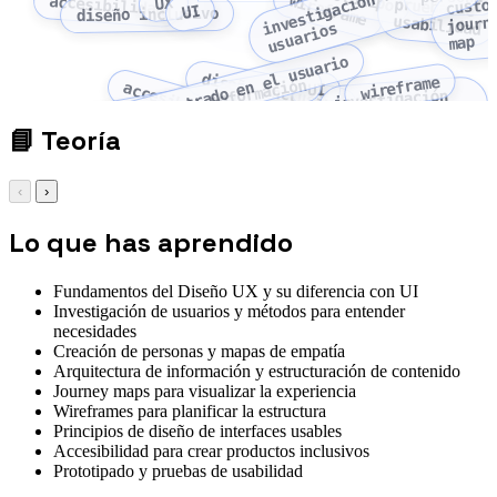
n
v
e
s
t
i
g
a
c
i
ó
n
d
e
u
s
u
a
r
i
o
wireframe
accesibilidad
UX
custo
prueba de
UI
diseño inclusivo
journ
usabilidad
i
s
map
diseño centrado en el usuario
diseño inclusivo
wireframe
arquitectura de información
accesibilidad
UI
investigación
UX
de usuarios
📘
Teoría
‹
›
Lo que has aprendido
Fundamentos del Diseño UX y su diferencia con UI
Investigación de usuarios y métodos para entender
necesidades
Creación de personas y mapas de empatía
Arquitectura de información y estructuración de contenido
Journey maps para visualizar la experiencia
Wireframes para planificar la estructura
Principios de diseño de interfaces usables
Accesibilidad para crear productos inclusivos
Prototipado y pruebas de usabilidad