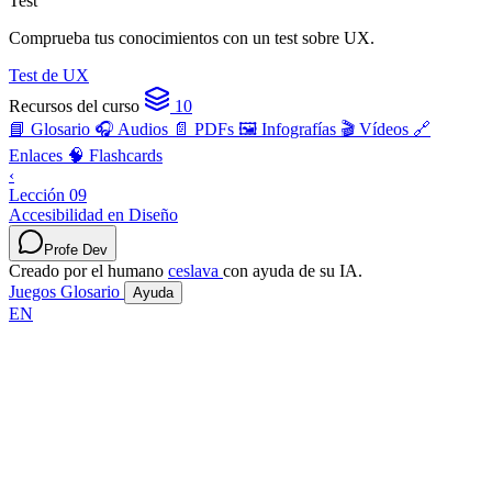
Test
Comprueba tus conocimientos con un test sobre UX.
Test de UX
Recursos del curso
10
📘 Glosario
🎧 Audios
📄 PDFs
🖼️ Infografías
🎬 Vídeos
🔗
Enlaces
🧠 Flashcards
‹
Lección 09
Accesibilidad en Diseño
Profe Dev
Creado por el humano
ceslava
con ayuda de su IA.
Juegos
Glosario
Ayuda
EN