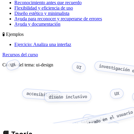
Reconocimiento antes que recuerdo
Flexibilidad y eficiencia de uso
Diseño estético y minimalista
Ayuda para reconocer y recuperarse de errores
Ayuda y documentación
🧪 Ejemplos
Ejercicio: Analiza una interfaz
Recursos del curso
UX
Código del tema: ui-design
investigación 
UI
accesibilidad
UX
diseño inclusivo
diseño centrado en el usuario
arquitectura de información
accesibilidad
📘
Teoría