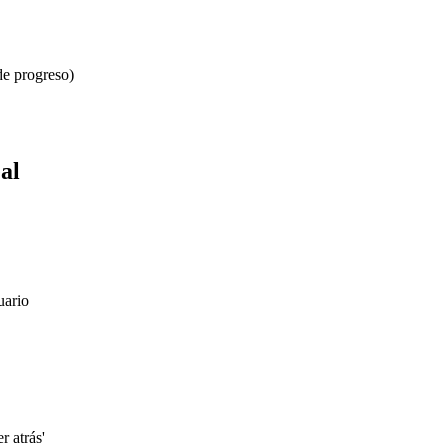
de progreso)
al
uario
r atrás'