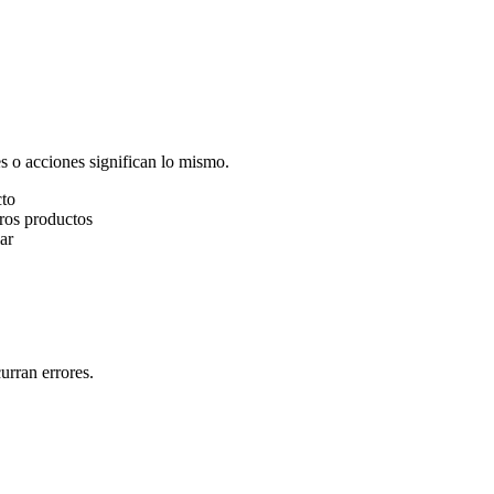
es o acciones significan lo mismo.
cto
tros productos
ar
urran errores.