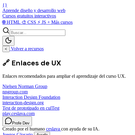
{}
Aprende diseño y desarrollo web
Cursos gratuitos interactivos
🌐
HTML
🎨
CSS
⚡
JS
+
Más cursos
Volver a recursos
<
🔗 Enlaces de UX
Enlaces recomendados para ampliar el aprendizaje del curso UX.
Nielsen Norman Group
nngroup.com
Interaction Design Foundation
interaction-design.org
Test de prototipado en culTest
play.ceslava.com
Profe Dev
Creado por el humano
ceslava
con ayuda de su IA.
Juegos
Glosario
Ayuda