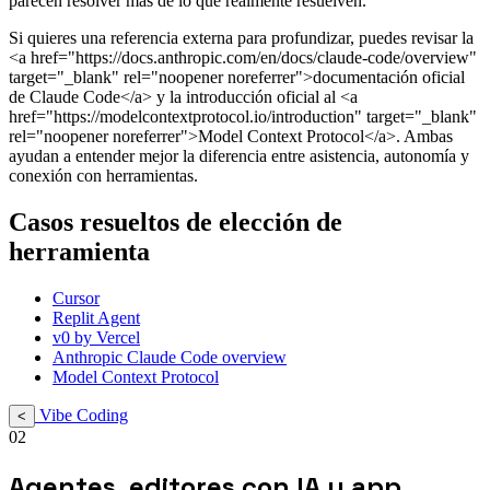
parecen resolver más de lo que realmente resuelven.
Si quieres una referencia externa para profundizar, puedes revisar la
<a href="https://docs.anthropic.com/en/docs/claude-code/overview"
target="_blank" rel="noopener noreferrer">documentación oficial
de Claude Code</a> y la introducción oficial al <a
href="https://modelcontextprotocol.io/introduction" target="_blank"
rel="noopener noreferrer">Model Context Protocol</a>. Ambas
ayudan a entender mejor la diferencia entre asistencia, autonomía y
conexión con herramientas.
Casos resueltos de elección de
herramienta
Cursor
Replit Agent
v0 by Vercel
Anthropic Claude Code overview
Model Context Protocol
Vibe Coding
<
02
Agentes, editores con IA y app