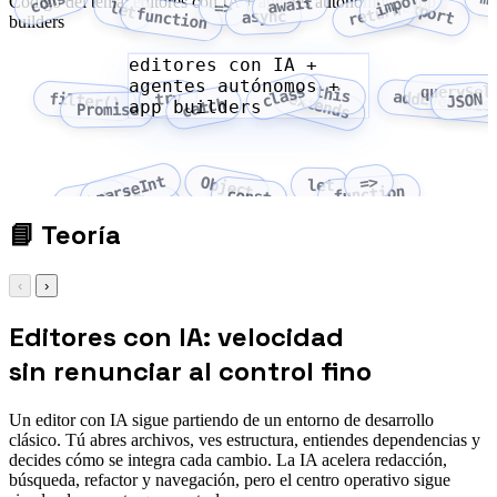
const
import
m
Código del tema: editores con IA + agentes autónomos + app
await
export
let
=>
return
function
async
builders
editores con IA +
agentes autónomos +
class
this
querySel
addEventLis
try
extends
filter()
JSON
catch
app builders
Promise
parseInt
=>
Object
let
function
Array
const
fetch
📘
Teoría
‹
›
Editores con IA: velocidad
sin renunciar al control fino
Un editor con IA sigue partiendo de un entorno de desarrollo
clásico. Tú abres archivos, ves estructura, entiendes dependencias y
decides cómo se integra cada cambio. La IA acelera redacción,
búsqueda, refactor y navegación, pero el centro operativo sigue