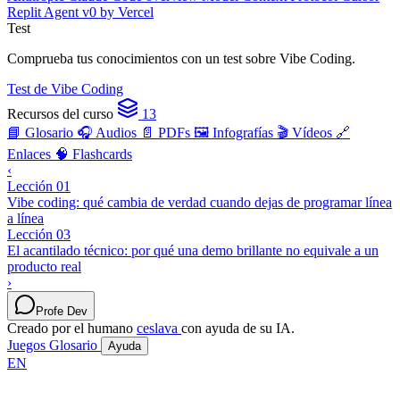
Replit Agent
v0 by Vercel
Test
Comprueba tus conocimientos con un test sobre Vibe Coding.
Test de Vibe Coding
Recursos del curso
13
📘 Glosario
🎧 Audios
📄 PDFs
🖼️ Infografías
🎬 Vídeos
🔗
Enlaces
🧠 Flashcards
‹
Lección 01
Vibe coding: qué cambia de verdad cuando dejas de programar línea
a línea
Lección 03
El acantilado técnico: por qué una demo brillante no equivale a un
producto real
›
Profe Dev
Creado por el humano
ceslava
con ayuda de su IA.
Juegos
Glosario
Ayuda
EN