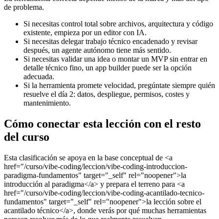
de problema.
Si necesitas control total sobre archivos, arquitectura y código
existente, empieza por un editor con IA.
Si necesitas delegar trabajo técnico encadenado y revisar
después, un agente autónomo tiene más sentido.
Si necesitas validar una idea o montar un MVP sin entrar en
detalle técnico fino, un app builder puede ser la opción
adecuada.
Si la herramienta promete velocidad, pregúntate siempre quién
resuelve el día 2: datos, despliegue, permisos, costes y
mantenimiento.
Cómo conectar esta lección con el resto
del curso
Esta clasificación se apoya en la base conceptual de <a
href="/curso/vibe-coding/leccion/vibe-coding-introduccion-
paradigma-fundamentos" target="_self" rel="noopener">la
introducción al paradigma</a> y prepara el terreno para <a
href="/curso/vibe-coding/leccion/vibe-coding-acantilado-tecnico-
fundamentos" target="_self" rel="noopener">la lección sobre el
acantilado técnico</a>, donde verás por qué muchas herramientas