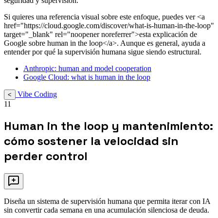
seguridad y supervisión.
Si quieres una referencia visual sobre este enfoque, puedes ver <a
href="https://cloud.google.com/discover/what-is-human-in-the-loop"
target="_blank" rel="noopener noreferrer">esta explicación de
Google sobre human in the loop</a>. Aunque es general, ayuda a
entender por qué la supervisión humana sigue siendo estructural.
Anthropic: human and model cooperation
Google Cloud: what is human in the loop
Vibe Coding
<
11
Human in the loop y mantenimiento:
cómo sostener la velocidad sin
perder control
Diseña un sistema de supervisión humana que permita iterar con IA
sin convertir cada semana en una acumulación silenciosa de deuda.