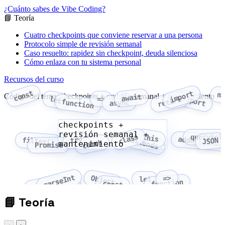
¿Cuánto sabes de Vibe Coding?
📘 Teoría
Cuatro checkpoints que conviene reservar a una persona
Protocolo simple de revisión semanal
Caso resuelto: rapidez sin checkpoint, deuda silenciosa
Cómo enlaza con tu sistema personal
Recursos del curso
const
import
m
Código del tema: checkpoints + revisión semanal + mantenimiento
await
export
let
=>
return
function
async
checkpoints +
revisión semanal +
class
this
querySel
addEventLis
try
extends
filter()
JSON
catch
mantenimiento
Promise
parseInt
=>
Object
let
function
Array
const
fetch
📘
Teoría