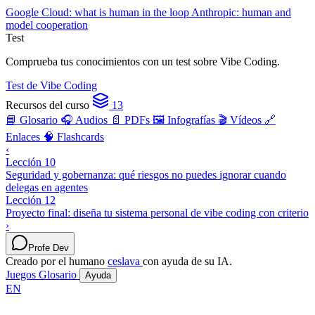
Google Cloud: what is human in the loop
Anthropic: human and
model cooperation
Test
Comprueba tus conocimientos con un test sobre Vibe Coding.
Test de Vibe Coding
Recursos del curso
13
📘 Glosario
🎧 Audios
📄 PDFs
🖼️ Infografías
🎬 Vídeos
🔗
Enlaces
🧠 Flashcards
‹
Lección 10
Seguridad y gobernanza: qué riesgos no puedes ignorar cuando
delegas en agentes
Lección 12
Proyecto final: diseña tu sistema personal de vibe coding con criterio
›
Profe Dev
Creado por el humano
ceslava
con ayuda de su IA.
Juegos
Glosario
Ayuda
EN