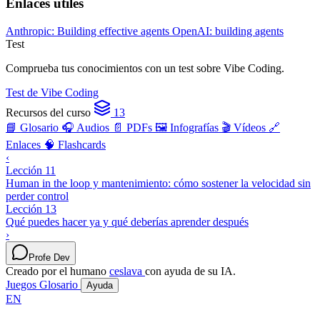
Enlaces útiles
Anthropic: Building effective agents
OpenAI: building agents
Test
Comprueba tus conocimientos con un test sobre Vibe Coding.
Test de Vibe Coding
Recursos del curso
13
📘 Glosario
🎧 Audios
📄 PDFs
🖼️ Infografías
🎬 Vídeos
🔗
Enlaces
🧠 Flashcards
‹
Lección 11
Human in the loop y mantenimiento: cómo sostener la velocidad sin
perder control
Lección 13
Qué puedes hacer ya y qué deberías aprender después
›
Profe Dev
Creado por el humano
ceslava
con ayuda de su IA.
Juegos
Glosario
Ayuda
EN