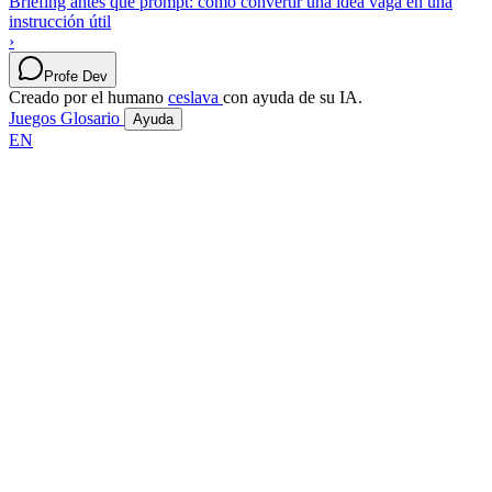
Briefing antes que prompt: cómo convertir una idea vaga en una
instrucción útil
›
Profe Dev
Creado por el humano
ceslava
con ayuda de su IA.
Juegos
Glosario
Ayuda
EN