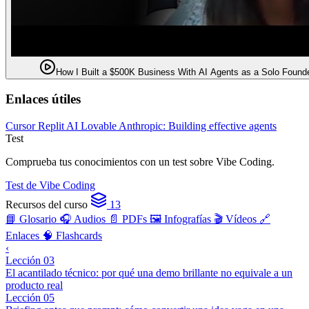
How I Built a $500K Business With AI Agents as a Solo Found
Enlaces útiles
Cursor
Replit AI
Lovable
Anthropic: Building effective agents
Test
Comprueba tus conocimientos con un test sobre Vibe Coding.
Test de Vibe Coding
Recursos del curso
13
📘 Glosario
🎧 Audios
📄 PDFs
🖼️ Infografías
🎬 Vídeos
🔗
Enlaces
🧠 Flashcards
‹
Lección 03
El acantilado técnico: por qué una demo brillante no equivale a un
producto real
Lección 05