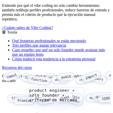
Entiende por qué el vibe coding no solo cambia herramientas:
también redibuja perfiles profesionales, reduce barreras de entrada y
premia más el criterio de producto que la ejecución manual
repetitiva.
¿Cuánto sabes de Vibe Coding?
📘 Teoría
Qué fronteras profesionales se están moviendo
Tres perfiles que ganan relevancia
Caso resuelto: por qué un solo founder puede avanzar más
que un equipo lento
Cómo traducir esta tendencia a tu estrategia personal
Recursos del curso
const
import
m
Código del tema: product engineer + solo founder + criterio de
await
export
let
=>
return
function
async
mercado
product engineer +
solo founder +
class
this
querySel
addEventLis
try
extends
filter()
JSON
catch
criterio de mercado
Promise