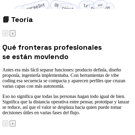
parseInt
=>
Object
let
function
Array
const
fetch
📘
Teoría
‹
›
Qué fronteras profesionales
se están moviendo
Antes era más fácil separar funciones: producto definía, diseño
proponía, ingeniería implementaba. Con herramientas de vibe
coding esa secuencia se compacta y aparecen perfiles que cruzan
varias capas con más autonomía.
Eso no significa que todas las personas hagan todo igual de bien.
Significa que la distancia operativa entre pensar, prototipar y lanzar
se reduce, así que el valor se desplaza hacia quien puede tomar
decisiones útiles en varias fases del flujo.
‹
›