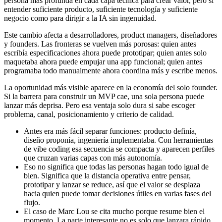
persona más profunda en cada capa técnica para crear valor, pero sí
entender suficiente producto, suficiente tecnología y suficiente
negocio como para dirigir a la IA sin ingenuidad.
Este cambio afecta a desarrolladores, product managers, diseñadores
y founders. Las fronteras se vuelven más porosas: quien antes
escribía especificaciones ahora puede prototipar; quien antes solo
maquetaba ahora puede empujar una app funcional; quien antes
programaba todo manualmente ahora coordina más y escribe menos.
La oportunidad más visible aparece en la economía del solo founder.
Si la barrera para construir un MVP cae, una sola persona puede
lanzar más deprisa. Pero esa ventaja solo dura si sabe escoger
problema, canal, posicionamiento y criterio de calidad.
Antes era más fácil separar funciones: producto definía,
diseño proponía, ingeniería implementaba. Con herramientas
de vibe coding esa secuencia se compacta y aparecen perfiles
que cruzan varias capas con más autonomía.
Eso no significa que todas las personas hagan todo igual de
bien. Significa que la distancia operativa entre pensar,
prototipar y lanzar se reduce, así que el valor se desplaza
hacia quien puede tomar decisiones útiles en varias fases del
flujo.
El caso de Marc Lou se cita mucho porque resume bien el
momento. La parte interesante no es solo que lanzara rápido,