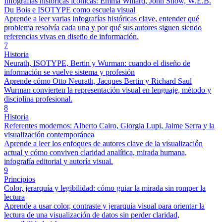
Infografías históricas icónicas: Emma Willard, John Snow, W.E.B.
Du Bois e ISOTYPE como escuela visual
Aprende a leer varias infografías históricas clave, entender qué
problema resolvía cada una y por qué sus autores siguen siendo
referencias vivas en diseño de información.
7
Historia
Neurath, ISOTYPE, Bertin y Wurman: cuando el diseño de
información se vuelve sistema y profesión
Aprende cómo Otto Neurath, Jacques Bertin y Richard Saul
Wurman convierten la representación visual en lenguaje, método y
disciplina profesional.
8
Historia
Referentes modernos: Alberto Cairo, Giorgia Lupi, Jaime Serra y la
visualización contemporánea
Aprende a leer los enfoques de autores clave de la visualización
actual y cómo conviven claridad analítica, mirada humana,
infografía editorial y autoría visual.
9
Principios
Color, jerarquía y legibilidad: cómo guiar la mirada sin romper la
lectura
Aprende a usar color, contraste y jerarquía visual para orientar la
lectura de una visualización de datos sin perder claridad,