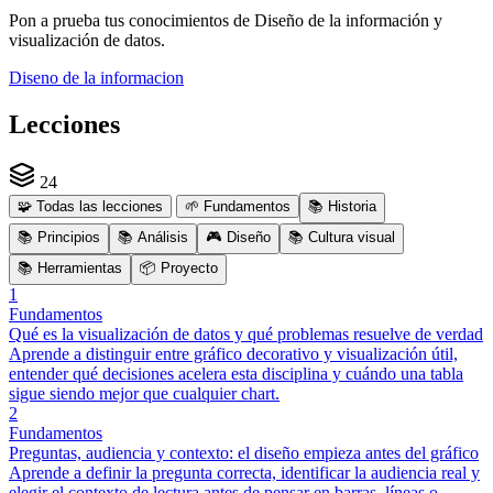
Pon a prueba tus conocimientos de Diseño de la información y
visualización de datos.
Diseno de la informacion
Lecciones
24
🧩
Todas las lecciones
🌱
Fundamentos
📚
Historia
📚
Principios
📚
Análisis
🎮
Diseño
📚
Cultura visual
📚
Herramientas
📦
Proyecto
1
Fundamentos
Qué es la visualización de datos y qué problemas resuelve de verdad
Aprende a distinguir entre gráfico decorativo y visualización útil,
entender qué decisiones acelera esta disciplina y cuándo una tabla
sigue siendo mejor que cualquier chart.
2
Fundamentos
Preguntas, audiencia y contexto: el diseño empieza antes del gráfico
Aprende a definir la pregunta correcta, identificar la audiencia real y
elegir el contexto de lectura antes de pensar en barras, líneas o