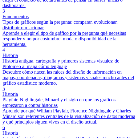
dashboards.
3
Fundamentos
Tipos de gráficos según la pregunta: comparar, evolucionar,
distribuir o relacionar
Aprende a elegir el tipo de gráfico por la pregunta qué necesitas
responder y no por costumbre, moda o disponibilidad de la
herramienta.
4
Historia
Historia antigua, cartografía y primeros sistemas visuales: de
Ptolomeo al mapa cómo lenguaje
Descubre cómo nacen las raíces del diseño de información en
mapas, coordenadas, diagramas y sistemas visuales mucho antes del
gráfico estadístico moderno.
5
Historia
Playfair, Nightingale, Minard y el siglo en que los gráficos
empezaron a contar historias
Aprende por qué William Playfair, Florence Nightingale y Charles
Minard son referentes centrales de la visualización de datos moderna
y qué principios siguen vivos en el diseño actual.
6
Historia